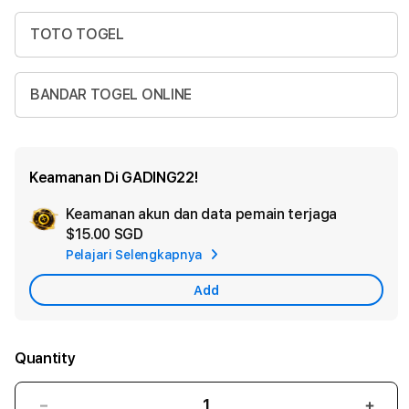
TOTO TOGEL
BANDAR TOGEL ONLINE
Keamanan Di GADING22!
Keamanan akun dan data pemain terjaga
Ad
$15.00 SGD
App
Pelajari Selengkapnya
Car
Add
Quantity