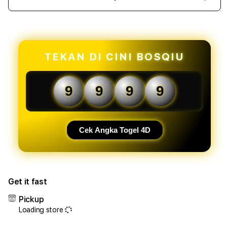
Decrease
Incr
quantity
quant
for
for
GADING22
GAD
✈️
✈️
TEKAN DI CINI BOSQIU
Jajaran
Jajar
Paroisse
Paro
Peruwelz
Peru
9
9
9
9
Komunitas
Komu
Gereja
Gere
Katolik
Katol
Pelayanan
Pela
Cek Angka Togel 4D
Ibadah
Ibad
dan
dan
Kegiatan
Kegi
Rohani
Roha
Get it fast
Pickup
Loading store