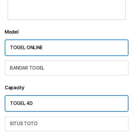
Model
TOGEL ONLINE
BANDAR TOGEL
Capacity
TOGEL 4D
SITUS TOTO