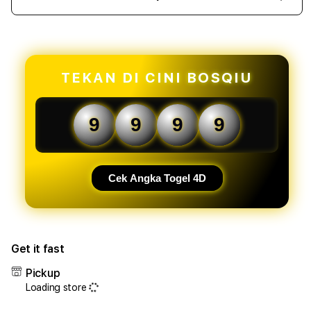
Decrease
Incr
quantity
quant
for
for
BROTOGEL
BRO
✈️
✈️
TEKAN DI CINI BOSQIU
Jajaran
Jajar
Paroisse
Paro
Peruwelz
Peru
9
9
9
9
Komunitas
Komu
Gereja
Gere
Katolik
Katol
Pelayanan
Pela
Cek Angka Togel 4D
Ibadah
Ibad
dan
dan
Kegiatan
Kegi
Rohani
Roha
Get it fast
Pickup
Loading store