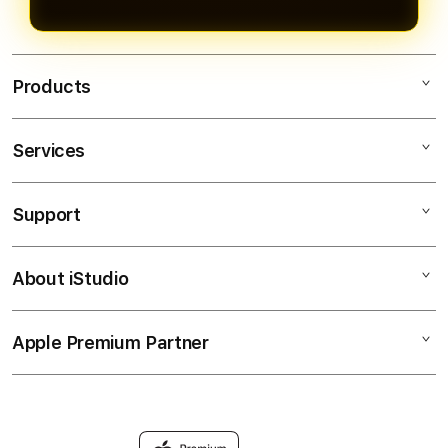
cepat dan aman.
dirancang untuk meningkatkan saldo
awal Anda dan memberi lebih
banyak peluang untuk menang.
Products
Services
BROTOGEL
Togel Online
Support
AppleCare+
Bandar Togel
Corporate
Togel 4D
About iStudio
My Account
BROTOGEL
Situs Toto
Collection & Delivery
Elush Service Provider
Toto Togel
Apple Premium Partner
About Us
Returns & Exchanges
Financing Options
Toto Togel 4D
Find an iStudio near you
Contact Us
Trade-in
Bandar Togel Online
Why Shop at iStudio
FAQ
Traveller’s Reservation