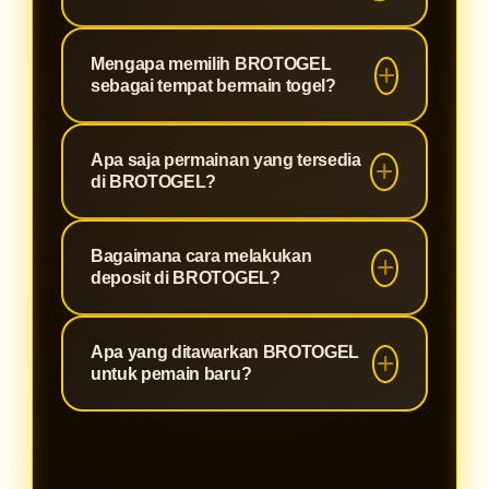
BROTOGEL adalah jajaran situs
Mengapa memilih BROTOGEL
togel online yang terpercaya,
sebagai tempat bermain togel?
menawarkan pengalaman bermain
Toto Togel 4D dengan keamanan
BROTOGEL dikenal karena
Apa saja permainan yang tersedia
dan kenyamanan terbaik. Kami
keakuratannya dalam hasil
di BROTOGEL?
menyediakan beragam pasaran dan
pengundian dan sistem keamanan
layanan berkualitas bagi seluruh
yang tinggi. Kami berkomitmen
BROTOGEL menawarkan berbagai
pemain.
Bagaimana cara melakukan
untuk memberikan pelayanan prima,
permainan togel, termasuk Toto 4D,
deposit di BROTOGEL?
menjadikan setiap pengalaman
3D, dan 2D. Anda dapat memilih dari
bermain Anda menyenangkan dan
berbagai pasaran untuk menambah
Melakukan deposit di BROTOGEL
aman.
Apa yang ditawarkan BROTOGEL
variasi dan meningkatkan peluang
sangat mudah! Cukup login ke akun
untuk pemain baru?
menang.
Anda, pilih metode pembayaran
yang tersedia, masukkan jumlah
BROTOGEL menawarkan bonus dan
deposit, dan ikuti instruksi untuk
promosi menarik untuk pemain baru.
menyelesaikan transaksi dengan
Bonus selamat datang kami