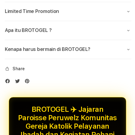
Limited Time Promotion
Apa itu BROTOGEL ?
Kenapa harus bermain di BROTOGEL?
Share
BROTOGEL ✈️ Jajaran
Paroisse Peruwelz Komunitas
Gereja Katolik Pelayanan
Ibadah dan Kegiatan Rohani