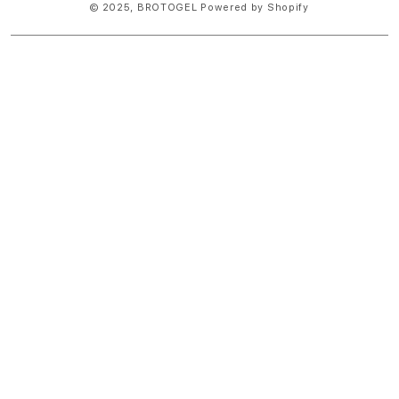
© 2025,
BROTOGEL
Powered by Shopify