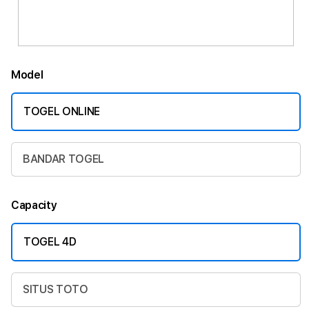
Model
TOGEL ONLINE
BANDAR TOGEL
Capacity
TOGEL 4D
SITUS TOTO