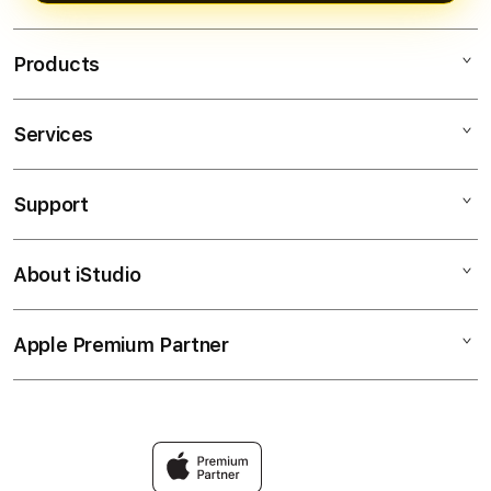
awal Anda dan memberi lebih
banyak peluang untuk menang.
Products
Services
BRO123
Togel Online
Support
AppleCare+
Bandar Togel
Corporate
Togel 4D
About iStudio
My Account
BRO123
Situs Toto
Collection & Delivery
Elush Service Provider
Toto Togel
Apple Premium Partner
About Us
Returns & Exchanges
Financing Options
Toto Togel 4D
Find an iStudio near you
Contact Us
Trade-in
Bandar Togel Online
Why Shop at iStudio
FAQ
Traveller’s Reservation
Elush Corporate Website
Privacy Policy