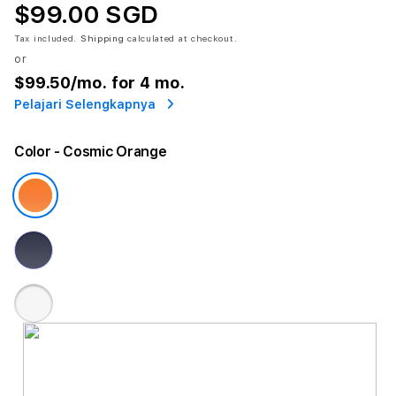
$99.00 SGD
Tax included.
Shipping
calculated at checkout.
or
$99.50
/mo. for 4 mo.
Pelajari Selengkapnya
Color
- Cosmic Orange