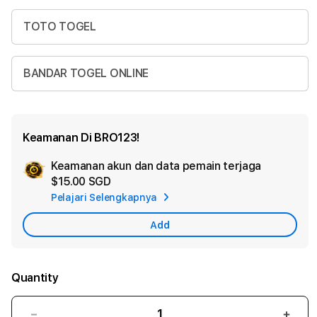
TOTO TOGEL
BANDAR TOGEL ONLINE
Keamanan Di BRO123!
Keamanan akun dan data pemain terjaga
Ad
$15.00 SGD
App
Pelajari Selengkapnya
Car
Add
Quantity