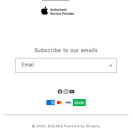
Site Terms of Use
Subscribe to our emails
Email
Facebook
Instagram
YouTube
Payment
methods
© 2025,
BOZ388
Powered by Shopify