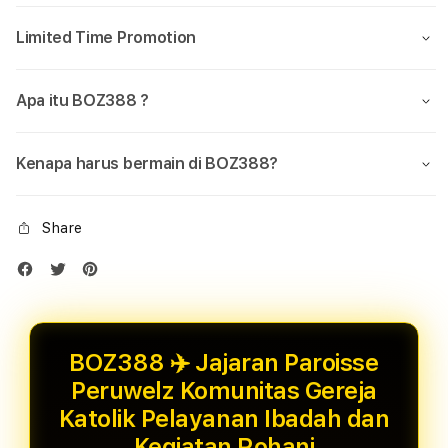
Limited Time Promotion
Apa itu BOZ388 ?
Kenapa harus bermain di BOZ388?
Share
BOZ388 ✈️ Jajaran Paroisse
Peruwelz Komunitas Gereja
Katolik Pelayanan Ibadah dan
Kegiatan Rohani