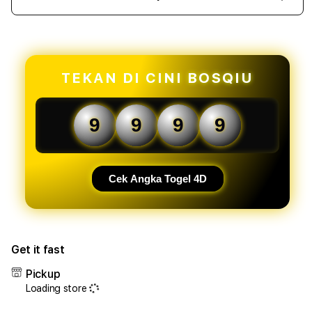
Decrease
Incr
quantity
quant
for
for
BOZ388
BOZ
✈️
✈️
TEKAN DI CINI BOSQIU
Jajaran
Jajar
Paroisse
Paro
Peruwelz
Peru
9
9
9
9
Komunitas
Komu
Gereja
Gere
Katolik
Katol
Pelayanan
Pela
Cek Angka Togel 4D
Ibadah
Ibad
dan
dan
Kegiatan
Kegi
Rohani
Roha
Get it fast
Pickup
Loading store