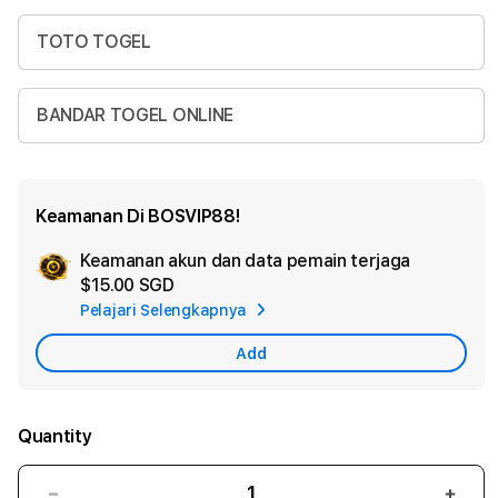
TOTO TOGEL
BANDAR TOGEL ONLINE
Keamanan Di BOSVIP88!
Keamanan akun dan data pemain terjaga
Ad
$15.00 SGD
App
Pelajari Selengkapnya
Car
Add
Quantity