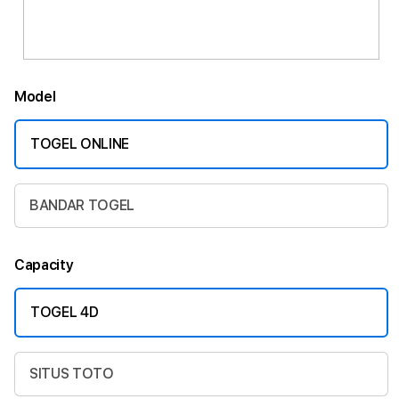
Model
TOGEL ONLINE
BANDAR TOGEL
Capacity
TOGEL 4D
SITUS TOTO