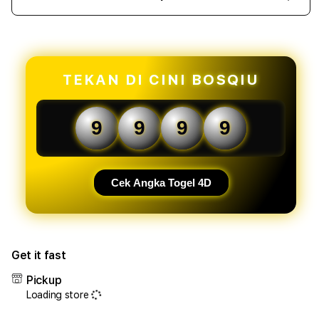
Decrease
Incr
quantity
quant
for
for
BOSVIP88
BOSV
✈️
✈️
TEKAN DI CINI BOSQIU
Jajaran
Jajar
Paroisse
Paro
Peruwelz
Peru
9
9
9
9
Komunitas
Komu
Gereja
Gere
Katolik
Katol
Pelayanan
Pela
Cek Angka Togel 4D
Ibadah
Ibad
dan
dan
Kegiatan
Kegi
Rohani
Roha
Get it fast
Pickup
Loading store