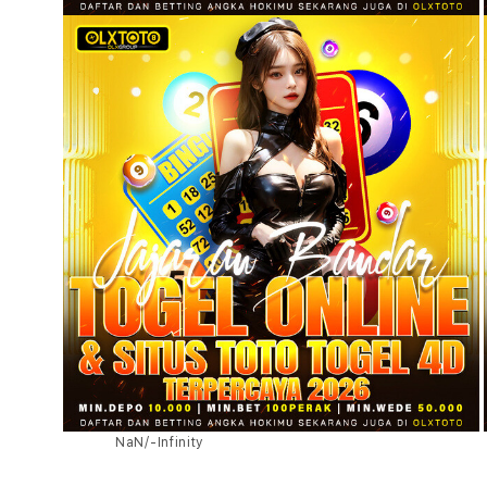
Open
media
6
in
modal
Open
of
NaN
/
-Infinity
media
8