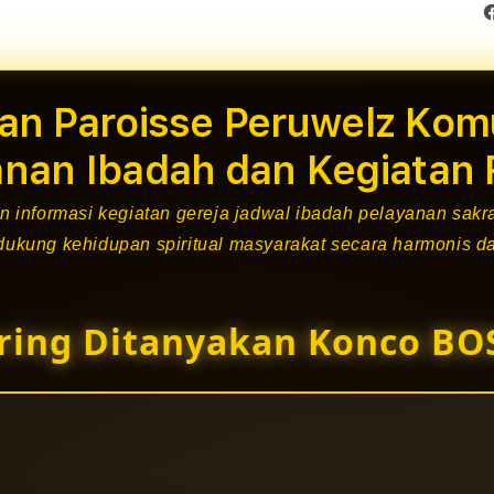
in
modal
n Paroisse Peruwelz Komu
anan Ibadah dan Kegiatan 
informasi kegiatan gereja jadwal ibadah pelayanan sakra
kung kehidupan spiritual masyarakat secara harmonis 
ering Ditanyakan Konco BO