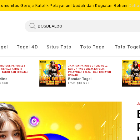
omunitas Gereja Katolik Pelayanan Ibadah dan Kegiatan Rohani
Daftar
gel
Togel 4D
Situs Toto
Toto Togel
Toto Toge
AROISSE PERUWELZ
JAJARAN PAROISSE PERUWELZ
 GEREJA KATOLIK
KOMUNITAS GEREJA KATOLIK
 IBADAH DAN KEGIATAN
PELAYANAN IBADAH DAN KEGIATAN
ROHANI
nline
Bandar Togel
9 SGD
From $10 SGD
J