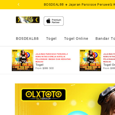
BOSDEAL88 ✈️ Jajaran Paroisse Peruwelz K
BOSDEAL88
Togel
Togel Online
Bandar To
JAJARAN PAROISSE PERUWELZ
JAJARAN P
KOMUNITAS GEREJA KATOLIK
KOMUNITAS
PELAYANAN IBADAH DAN KEGIATAN
PELAYANAN
ROHANI
ROHANI
Togel
Togel O
From $999 SGD
From $99
Skip to
product
information