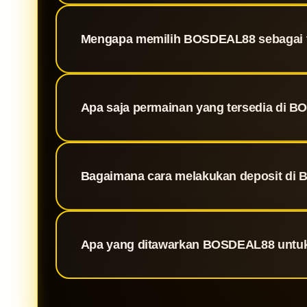
BOSDEAL88 adalah jajaran situs togel
kenyamanan terbaik. Kami menyediakan be
Mengapa memilih BOSDEAL88 sebagai t
BOSDEAL88 dikenal karena keakuratannya
pelayanan prima, menjadikan setiap pen
Apa saja permainan yang tersedia di 
BOSDEAL88 menawarkan berbagai permai
menambah variasi dan meningkatkan pelu
Bagaimana cara melakukan deposit di
Melakukan deposit di BOSDEAL88 sangat
deposit, dan ikuti instruksi untuk menyele
Apa yang ditawarkan BOSDEAL88 untuk
BOSDEAL88 menawarkan bonus dan promos
awal Anda dan memberi lebih banyak pelu