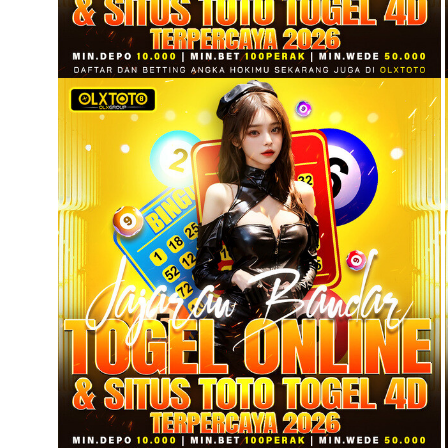
Open
media
4
in
modal