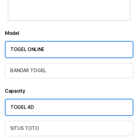
Model
TOGEL ONLINE
BANDAR TOGEL
Capacity
TOGEL 4D
SITUS TOTO