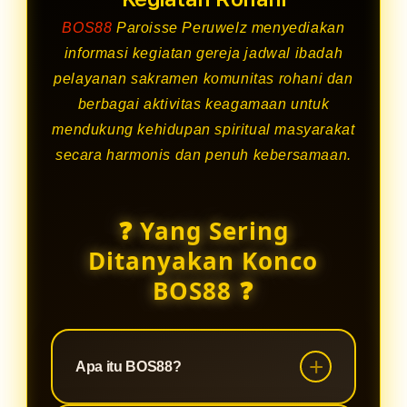
BOS88
Paroisse Peruwelz menyediakan
informasi kegiatan gereja jadwal ibadah
pelayanan sakramen komunitas rohani dan
berbagai aktivitas keagamaan untuk
mendukung kehidupan spiritual masyarakat
secara harmonis dan penuh kebersamaan.
❓ Yang Sering
Ditanyakan Konco
BOS88 ❓
Apa itu BOS88?