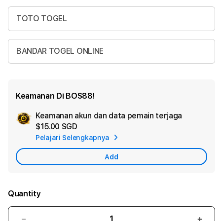
TOTO TOGEL
BANDAR TOGEL ONLINE
Keamanan Di BOS88!
Keamanan akun dan data pemain terjaga
Ad
$15.00 SGD
App
Pelajari Selengkapnya
Car
Add
Quantity