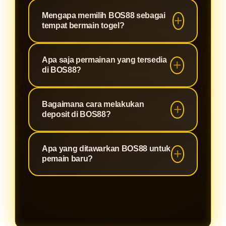
BOS88 adalah jajaran situs togel
Mengapa memilih BOS88 sebagai
online yang terpercaya,
tempat bermain togel?
menawarkan pengalaman bermain
Toto Togel 4D dengan keamanan
BOS88 dikenal karena
Apa saja permainan yang tersedia
dan kenyamanan terbaik. Kami
keakuratannya dalam hasil
di BOS88?
menyediakan beragam pasaran dan
pengundian dan sistem keamanan
layanan berkualitas bagi seluruh
yang tinggi. Kami berkomitmen
BOS88 menawarkan berbagai
pemain.
Bagaimana cara melakukan
untuk memberikan pelayanan prima,
permainan togel, termasuk Toto 4D,
deposit di BOS88?
menjadikan setiap pengalaman
3D, dan 2D. Anda dapat memilih dari
bermain Anda menyenangkan dan
berbagai pasaran untuk menambah
Melakukan deposit di BOS88 sangat
aman.
Apa yang ditawarkan BOS88 untuk
variasi dan meningkatkan peluang
mudah! Cukup login ke akun Anda,
pemain baru?
menang.
pilih metode pembayaran yang
tersedia, masukkan jumlah deposit,
BOS88 menawarkan bonus dan
dan ikuti instruksi untuk
promosi menarik untuk pemain baru.
menyelesaikan transaksi dengan
Bonus selamat datang kami
cepat dan aman.
dirancang untuk meningkatkan saldo