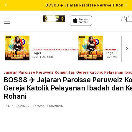
BOS88 ✈️ Jajaran Paroisse Peruwelz Komunit
Lo
in
JAJARAN PAROISSE PERUWELZ KOMUNITAS GEREJA KATOLIK PELAYANAN IBADAH DA
JAJARAN PAROISSE P
Togel
Togel Online
From $999 SGD
From $999 SGD
Jajaran Paroisse Peruwelz Komunitas Gereja Katolik Pelayanan Iba
BOS88 ✈️ Jajaran Paroisse Peruwelz K
Gereja Katolik Pelayanan Ibadah dan K
Rohani
SKU:
180520232
Barcode:
180520232