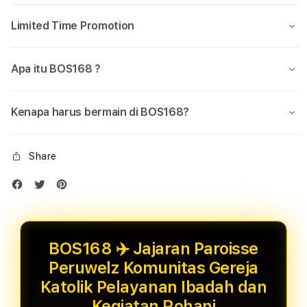
Limited Time Promotion
Apa itu BOS168 ?
Kenapa harus bermain di BOS168?
Share
BOS168 ✈️ Jajaran Paroisse
Peruwelz Komunitas Gereja
Katolik Pelayanan Ibadah dan
Kegiatan Rohani