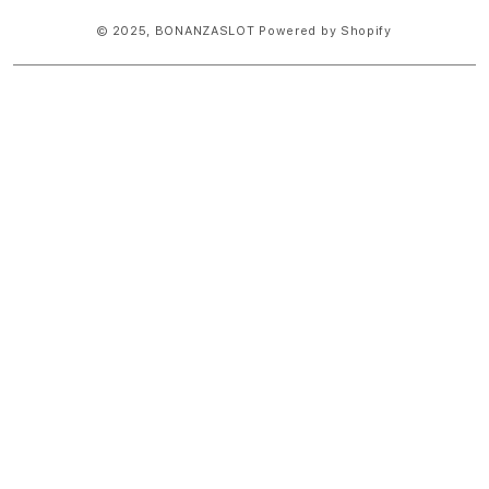
© 2025,
BONANZASLOT
Powered by Shopify