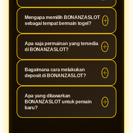
BONANZASLOT adalah jajaran
Mengapa memilih BONANZASLOT
situs togel online yang terpercaya,
sebagai tempat bermain togel?
menawarkan pengalaman bermain
Toto Togel 4D dengan keamanan
BONANZASLOT dikenal karena
Apa saja permainan yang tersedia
dan kenyamanan terbaik. Kami
keakuratannya dalam hasil
di BONANZASLOT?
menyediakan beragam pasaran dan
pengundian dan sistem keamanan
layanan berkualitas bagi seluruh
yang tinggi. Kami berkomitmen
BONANZASLOT menawarkan
pemain.
Bagaimana cara melakukan
untuk memberikan pelayanan prima,
berbagai permainan togel, termasuk
deposit di BONANZASLOT?
menjadikan setiap pengalaman
Toto 4D, 3D, dan 2D. Anda dapat
bermain Anda menyenangkan dan
memilih dari berbagai pasaran untuk
Melakukan deposit di
aman.
Apa yang ditawarkan
menambah variasi dan
BONANZASLOT sangat mudah!
BONANZASLOT untuk pemain
meningkatkan peluang menang.
Cukup login ke akun Anda, pilih
baru?
metode pembayaran yang tersedia,
BONANZASLOT menawarkan bonus
masukkan jumlah deposit, dan ikuti
dan promosi menarik untuk pemain
instruksi untuk menyelesaikan