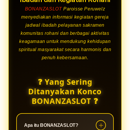
BONANZASLOT
Paroisse Peruwelz
menyediakan informasi kegiatan gereja
jadwal ibadah pelayanan sakramen
komunitas rohani dan berbagai aktivitas
keagamaan untuk mendukung kehidupan
spiritual masyarakat secara harmonis dan
penuh kebersamaan.
❓ Yang Sering
Ditanyakan Konco
BONANZASLOT ❓
Apa itu BONANZASLOT?