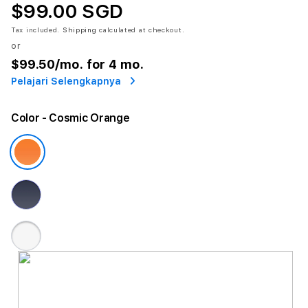
$99.00 SGD
Tax included.
Shipping
calculated at checkout.
or
$99.50
/mo. for 4 mo.
Pelajari Selengkapnya
Color
- Cosmic Orange