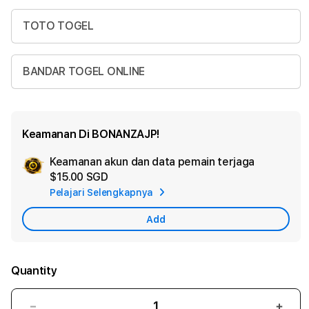
TOTO TOGEL
BANDAR TOGEL ONLINE
Keamanan Di BONANZAJP!
Keamanan akun dan data pemain terjaga
Ad
$15.00 SGD
App
Pelajari Selengkapnya
Car
Add
Quantity