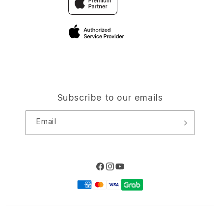
Elush Corporate Website
Privacy Policy
Site Terms of Use
Subscribe to our emails
Email
Facebook
Instagram
YouTube
Payment
methods