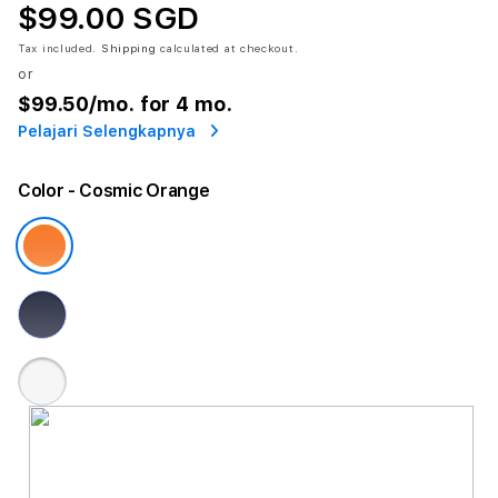
$99.00 SGD
Tax included.
Shipping
calculated at checkout.
or
$99.50
/mo. for 4 mo.
Pelajari Selengkapnya
Color
- Cosmic Orange