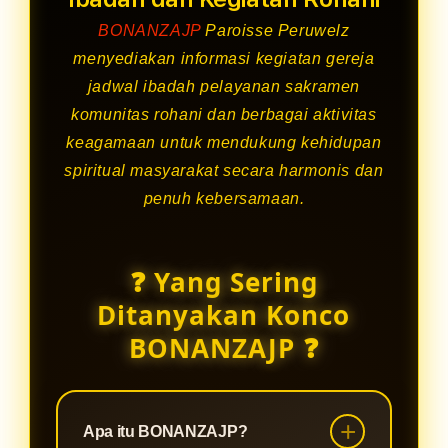
BONANZAJP
Paroisse Peruwelz
menyediakan informasi kegiatan gereja
jadwal ibadah pelayanan sakramen
komunitas rohani dan berbagai aktivitas
keagamaan untuk mendukung kehidupan
spiritual masyarakat secara harmonis dan
penuh kebersamaan.
❓ Yang Sering
Ditanyakan Konco
BONANZAJP ❓
Apa itu BONANZAJP?