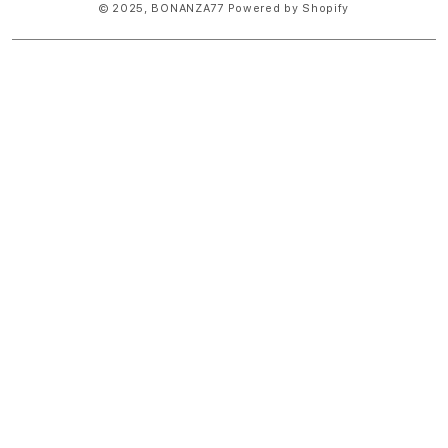
© 2025,
BONANZA77
Powered by Shopify