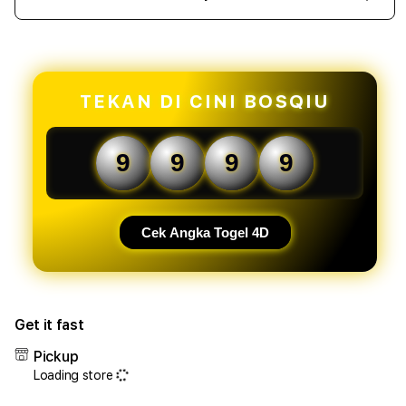
Decrease
Incr
quantity
quant
for
for
BONANZA77
BON
✈️
✈️
TEKAN DI CINI BOSQIU
Jajaran
Jajar
Paroisse
Paro
Peruwelz
Peru
9
9
9
9
Komunitas
Komu
Gereja
Gere
Katolik
Katol
Pelayanan
Pela
Cek Angka Togel 4D
Ibadah
Ibad
dan
dan
Kegiatan
Kegi
Rohani
Roha
Get it fast
Pickup
Loading store