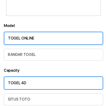
Model
TOGEL ONLINE
BANDAR TOGEL
Capacity
TOGEL 4D
SITUS TOTO