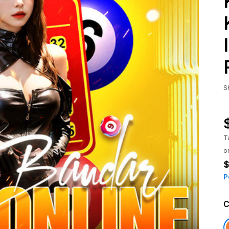
S
T
o
$
P
C