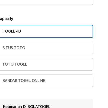
apacity
TOGEL 4D
SITUS TOTO
TOTO TOGEL
BANDAR TOGEL ONLINE
Keamanan Di BOLATOGEL!