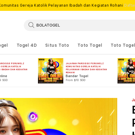
omunitas Gereja Katolik Pelayanan Ibadah dan Kegiatan Rohani
Daftar
ogel
Togel 4D
Situs Toto
Toto Togel
Toto Toge
AROISSE PERUWELZ
JAJARAN PAROISSE PERUWELZ
 GEREJA KATOLIK
KOMUNITAS GEREJA KATOLIK
 IBADAH DAN KEGIATAN
PELAYANAN IBADAH DAN KEGIATAN
ROHANI
nline
Bandar Togel
9 SGD
From $10 SGD
J