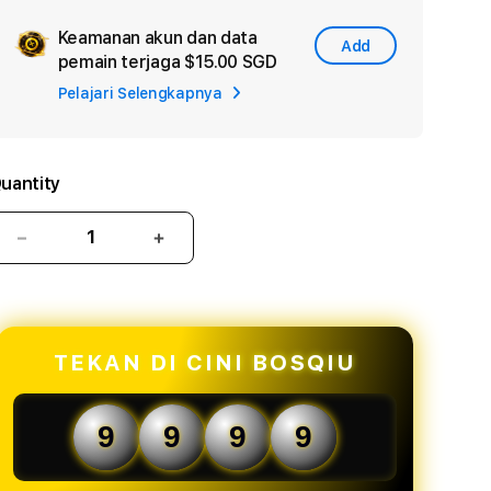
Keamanan akun dan data
Add
Add
pemain terjaga
$15.00 SGD
Apple
Pelajari Selengkapnya
Care
uantity
Decrease
Increase
quantity
quantity
for
for
BOLATOGEL
BOLATOGEL
✈️
✈️
TEKAN DI CINI BOSQIU
Jajaran
Jajaran
Paroisse
Paroisse
Peruwelz
Peruwelz
9
9
9
9
Komunitas
Komunitas
Gereja
Gereja
Katolik
Katolik