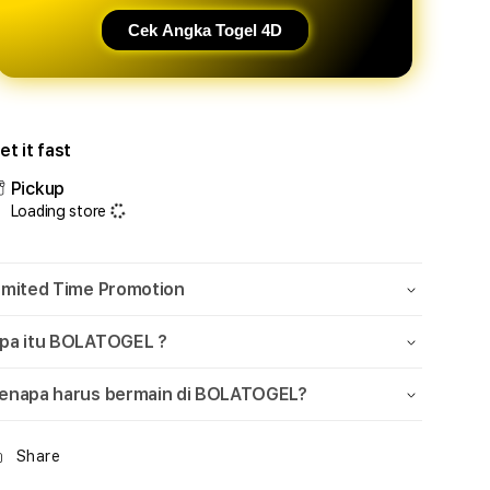
Pelayanan
Pelayanan
Cek Angka Togel 4D
Ibadah
Ibadah
dan
dan
Kegiatan
Kegiatan
Rohani
Rohani
et it fast
Pickup
Loading store
imited Time Promotion
pa itu BOLATOGEL ?
enapa harus bermain di BOLATOGEL?
Share