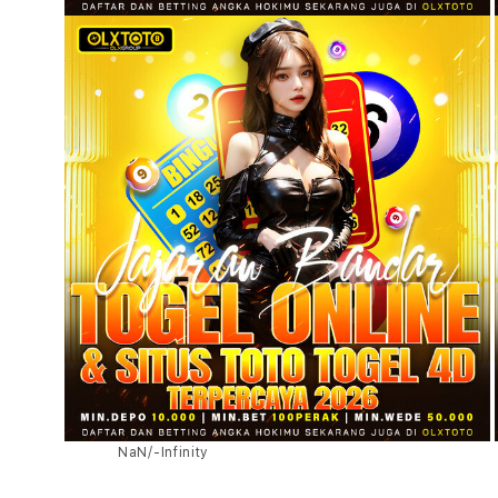
Open
media
6
in
modal
Open
of
NaN
/
-Infinity
media
8