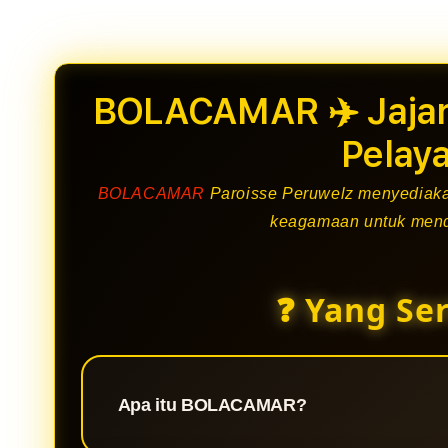
in
modal
BOLACAMAR ✈️ Jajara
Pelay
BOLACAMAR
Paroisse Peruwelz menyediakan
keagamaan untuk mendu
❓ Yang Se
Apa itu BOLACAMAR?