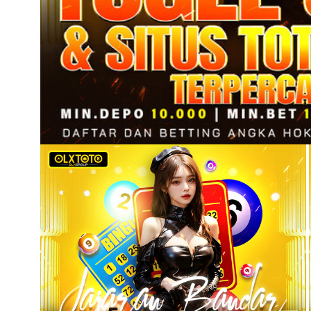
Open
media
1
in
modal