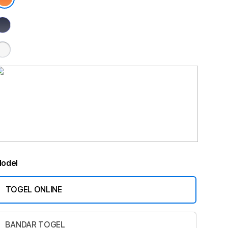
odel
TOGEL ONLINE
BANDAR TOGEL