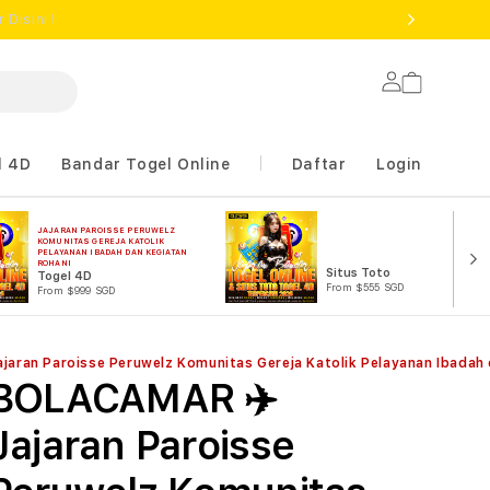
 Disini !
Log
Cart
in
l 4D
Bandar Togel Online
Daftar
Login
JAJARAN PAROISSE PERUWELZ
KOMUNITAS GEREJA KATOLIK
PELAYANAN IBADAH DAN KEGIATAN
ROHANI
Situs Toto
Togel 4D
From $555 SGD
From $999 SGD
ajaran Paroisse Peruwelz Komunitas Gereja Katolik Pelayanan Ibadah
BOLACAMAR ✈️
Jajaran Paroisse