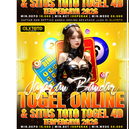
Open
media
4
in
modal