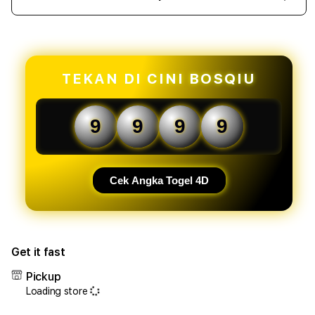
Decrease
Incr
quantity
quant
for
for
BOLA688
BOL
✈️
✈️
TEKAN DI CINI BOSQIU
Jajaran
Jajar
Paroisse
Paro
Peruwelz
Peru
9
9
9
9
Komunitas
Komu
Gereja
Gere
Katolik
Katol
Pelayanan
Pela
Cek Angka Togel 4D
Ibadah
Ibad
dan
dan
Kegiatan
Kegi
Rohani
Roha
Get it fast
Pickup
Loading store