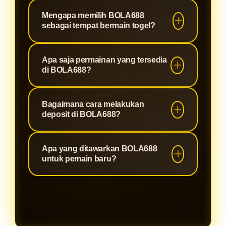
BOLA688 adalah jajaran situs togel
Mengapa memilih BOLA688
online yang terpercaya,
sebagai tempat bermain togel?
menawarkan pengalaman bermain
Toto Togel 4D dengan keamanan
BOLA688 dikenal karena
Apa saja permainan yang tersedia
dan kenyamanan terbaik. Kami
keakuratannya dalam hasil
di BOLA688?
menyediakan beragam pasaran dan
pengundian dan sistem keamanan
layanan berkualitas bagi seluruh
yang tinggi. Kami berkomitmen
BOLA688 menawarkan berbagai
pemain.
Bagaimana cara melakukan
untuk memberikan pelayanan prima,
permainan togel, termasuk Toto 4D,
deposit di BOLA688?
menjadikan setiap pengalaman
3D, dan 2D. Anda dapat memilih dari
bermain Anda menyenangkan dan
berbagai pasaran untuk menambah
Melakukan deposit di BOLA688
aman.
Apa yang ditawarkan BOLA688
variasi dan meningkatkan peluang
sangat mudah! Cukup login ke akun
untuk pemain baru?
menang.
Anda, pilih metode pembayaran
yang tersedia, masukkan jumlah
BOLA688 menawarkan bonus dan
deposit, dan ikuti instruksi untuk
promosi menarik untuk pemain baru.
menyelesaikan transaksi dengan
Bonus selamat datang kami
cepat dan aman.
dirancang untuk meningkatkan saldo