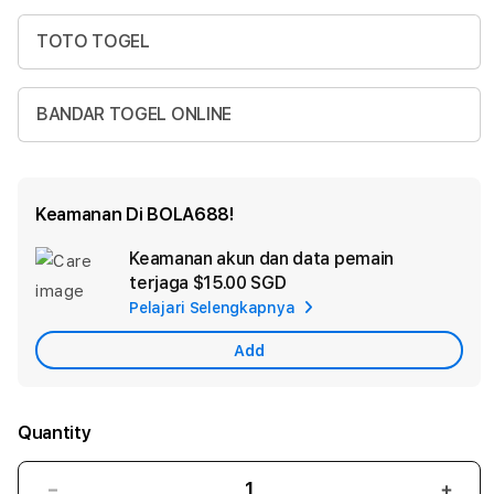
TOTO TOGEL
BANDAR TOGEL ONLINE
Keamanan Di BOLA688!
Keamanan akun dan data pemain
Ad
terjaga
$15.00 SGD
App
Pelajari Selengkapnya
Car
Add
Quantity