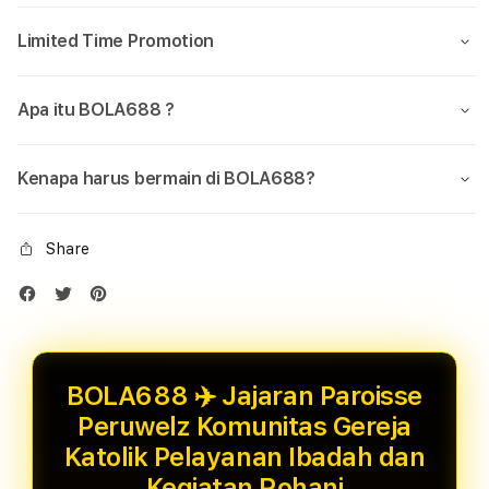
Limited Time Promotion
Apa itu BOLA688 ?
Kenapa harus bermain di BOLA688?
Share
BOLA688 ✈️ Jajaran Paroisse
Peruwelz Komunitas Gereja
Katolik Pelayanan Ibadah dan
Kegiatan Rohani