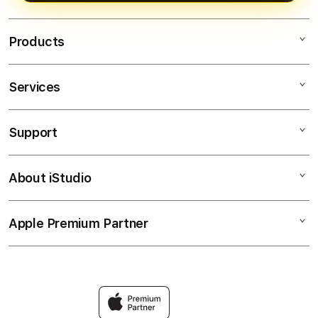
awal Anda dan memberi lebih
banyak peluang untuk menang.
Products
Services
BOLA688
Togel Online
Support
AppleCare+
Bandar Togel
Corporate
Togel 4D
About iStudio
My Account
BOLA688
Situs Toto
Collection & Delivery
Elush Service Provider
Toto Togel
Apple Premium Partner
About Us
Returns & Exchanges
Financing Options
Toto Togel 4D
Find an iStudio near you
Contact Us
Trade-in
Bandar Togel Online
Why Shop at iStudio
FAQ
Traveller’s Reservation
Elush Corporate Website
Privacy Policy