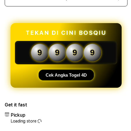
Decrease
Incr
quantity
quant
for
for
BINGO4D
BIN
✈️
✈️
TEKAN DI CINI BOSQIU
Jajaran
Jajar
Paroisse
Paro
Peruwelz
Peru
9
9
9
9
Komunitas
Komu
Gereja
Gere
Katolik
Katol
Pelayanan
Pela
Cek Angka Togel 4D
Ibadah
Ibad
dan
dan
Kegiatan
Kegi
Rohani
Roha
Get it fast
Pickup
Loading store