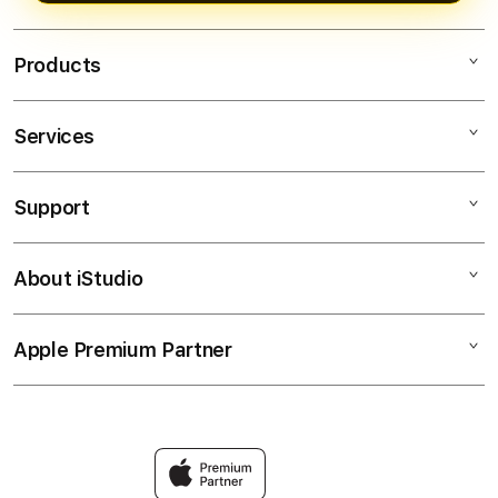
awal Anda dan memberi lebih
banyak peluang untuk menang.
Products
Services
BINGO4D
Togel Online
Support
AppleCare+
Bandar Togel
Corporate
Togel 4D
About iStudio
My Account
BINGO4D
Situs Toto
Collection & Delivery
Elush Service Provider
Toto Togel
Apple Premium Partner
About Us
Returns & Exchanges
Financing Options
Toto Togel 4D
Find an iStudio near you
Contact Us
Trade-in
Bandar Togel Online
Why Shop at iStudio
FAQ
Traveller’s Reservation
Elush Corporate Website
Privacy Policy