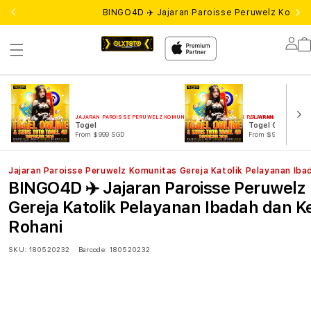
BINGO4D ✈️ Jajaran Paroisse Peruwelz Komuni
Lo
in
JAJARAN PAROISSE PERUWELZ KOMUNITAS GEREJA KATOLIK PELAYANAN IBADAH DA
JAJARAN PAROISSE P
Togel
Togel Online
From $999 SGD
From $999 SGD
Jajaran Paroisse Peruwelz Komunitas Gereja Katolik Pelayanan Iba
BINGO4D ✈️ Jajaran Paroisse Peruwelz
Gereja Katolik Pelayanan Ibadah dan K
Rohani
SKU:
180520232
Barcode:
180520232