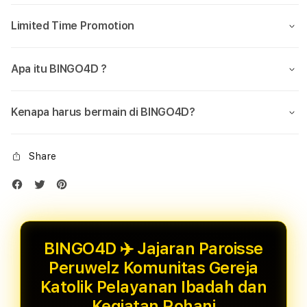
Limited Time Promotion
Apa itu BINGO4D ?
Kenapa harus bermain di BINGO4D?
Share
BINGO4D ✈️ Jajaran Paroisse
Peruwelz Komunitas Gereja
Katolik Pelayanan Ibadah dan
Kegiatan Rohani