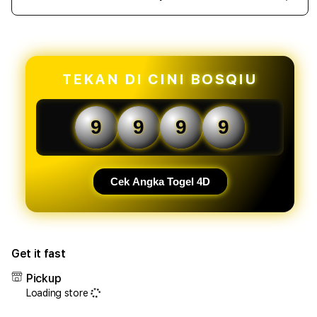
Decrease
Incr
quantity
quant
for
for
BIMABET
BIM
✈️
✈️
TEKAN DI CINI BOSQIU
Jajaran
Jajar
Paroisse
Paro
Peruwelz
Peru
9
9
9
9
Komunitas
Komu
Gereja
Gere
Katolik
Katol
Pelayanan
Pela
Cek Angka Togel 4D
Ibadah
Ibad
dan
dan
Kegiatan
Kegi
Rohani
Roha
Get it fast
Pickup
Loading store