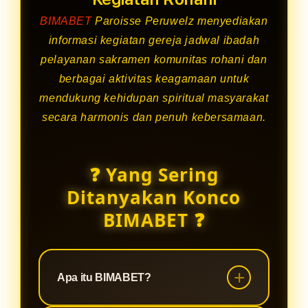
BIMABET
Paroisse Peruwelz menyediakan
informasi kegiatan gereja jadwal ibadah
pelayanan sakramen komunitas rohani dan
berbagai aktivitas keagamaan untuk
mendukung kehidupan spiritual masyarakat
secara harmonis dan penuh kebersamaan.
❓ Yang Sering
Ditanyakan Konco
BIMABET ❓
Apa itu BIMABET?