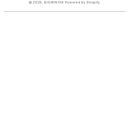
© 2025,
BIGWIN138
Powered by Shopify