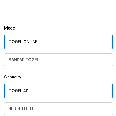
Model
TOGEL ONLINE
BANDAR TOGEL
Capacity
TOGEL 4D
SITUS TOTO