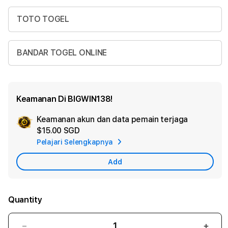
TOTO TOGEL
BANDAR TOGEL ONLINE
Keamanan Di BIGWIN138!
Keamanan akun dan data pemain terjaga
Ad
$15.00 SGD
App
Pelajari Selengkapnya
Car
Add
Quantity