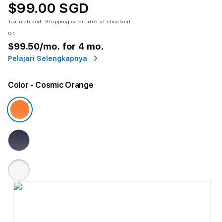
$99.00 SGD
Tax included.
Shipping
calculated at checkout.
or
$99.50
/mo. for 4 mo.
Pelajari Selengkapnya
Color
- Cosmic Orange