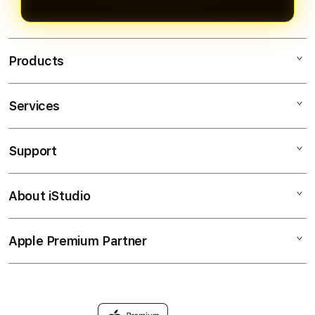
cepat dan aman.
dirancang untuk meningkatkan saldo
awal Anda dan memberi lebih
banyak peluang untuk menang.
Products
Services
BIGSLOT777
Togel Online
Support
AppleCare+
Bandar Togel
Corporate
Togel 4D
About iStudio
My Account
BIGSLOT777
Situs Toto
Collection & Delivery
Elush Service Provider
Toto Togel
Apple Premium Partner
About Us
Returns & Exchanges
Financing Options
Toto Togel 4D
Find an iStudio near you
Contact Us
Trade-in
Bandar Togel Online
Why Shop at iStudio
FAQ
Traveller’s Reservation