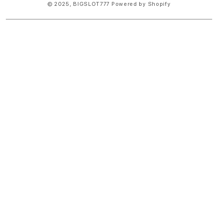
© 2025,
BIGSLOT777
Powered by Shopify