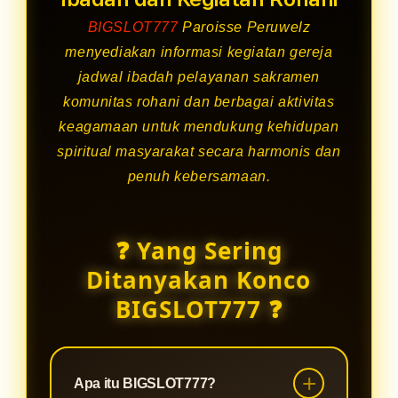
BIGSLOT777
Paroisse Peruwelz
menyediakan informasi kegiatan gereja
jadwal ibadah pelayanan sakramen
komunitas rohani dan berbagai aktivitas
keagamaan untuk mendukung kehidupan
spiritual masyarakat secara harmonis dan
penuh kebersamaan.
❓ Yang Sering
Ditanyakan Konco
BIGSLOT777 ❓
Apa itu BIGSLOT777?