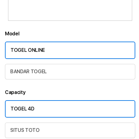
Model
TOGEL ONLINE
BANDAR TOGEL
Capacity
TOGEL 4D
SITUS TOTO