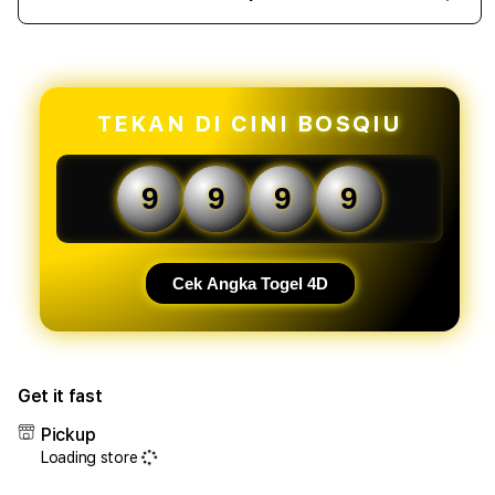
Decrease
Incr
quantity
quant
for
for
BIGSLOT777
BIGS
✈️
✈️
TEKAN DI CINI BOSQIU
Jajaran
Jajar
Paroisse
Paro
Peruwelz
Peru
9
9
9
9
Komunitas
Komu
Gereja
Gere
Katolik
Katol
Pelayanan
Pela
Cek Angka Togel 4D
Ibadah
Ibad
dan
dan
Kegiatan
Kegi
Rohani
Roha
Get it fast
Pickup
Loading store