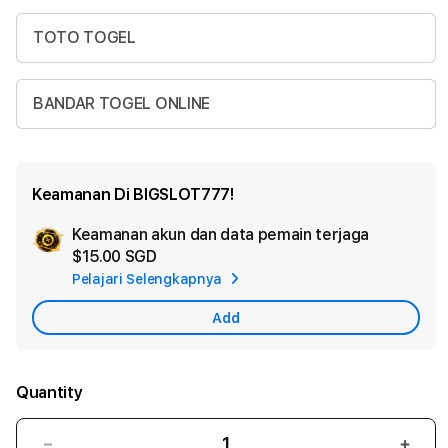
TOTO TOGEL
BANDAR TOGEL ONLINE
Keamanan Di BIGSLOT777!
Keamanan akun dan data pemain terjaga
Ad
$15.00 SGD
App
Pelajari Selengkapnya
Car
Add
Quantity