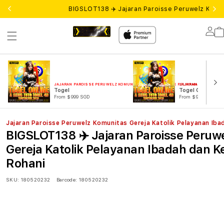
BIGSLOT138 ✈️ Jajaran Paroisse Peruwelz Komun
Lo
in
JAJARAN PAROISSE PERUWELZ KOMUNITAS GEREJA KATOLIK PELAYANAN IBADAH DA
JAJARAN PAROISSE P
Togel
Togel Online
From $999 SGD
From $999 SGD
Jajaran Paroisse Peruwelz Komunitas Gereja Katolik Pelayanan Iba
BIGSLOT138 ✈️ Jajaran Paroisse Peruw
Gereja Katolik Pelayanan Ibadah dan K
Rohani
SKU:
180520232
Barcode:
180520232