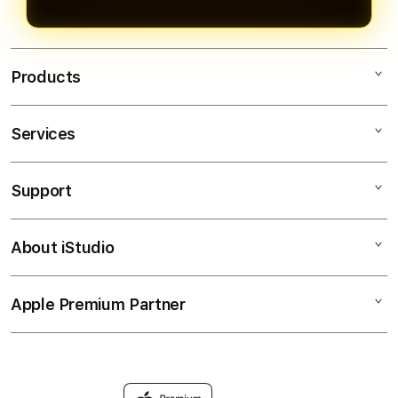
cepat dan aman.
dirancang untuk meningkatkan saldo
awal Anda dan memberi lebih
banyak peluang untuk menang.
Products
Services
BIGSLOT138
Togel Online
Support
AppleCare+
Bandar Togel
Corporate
Togel 4D
About iStudio
My Account
BIGSLOT138
Situs Toto
Collection & Delivery
Elush Service Provider
Toto Togel
Apple Premium Partner
About Us
Returns & Exchanges
Financing Options
Toto Togel 4D
Find an iStudio near you
Contact Us
Trade-in
Bandar Togel Online
Why Shop at iStudio
FAQ
Traveller’s Reservation