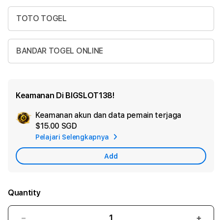
TOTO TOGEL
BANDAR TOGEL ONLINE
Keamanan Di BIGSLOT138!
Keamanan akun dan data pemain terjaga
Ad
$15.00 SGD
App
Pelajari Selengkapnya
Car
Add
Quantity