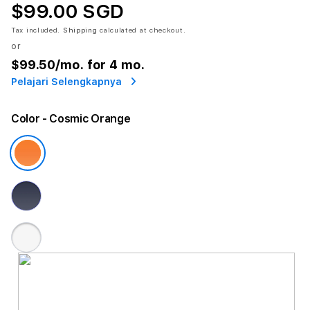
$99.00 SGD
Tax included.
Shipping
calculated at checkout.
or
$99.50
/mo. for 4 mo.
Pelajari Selengkapnya
Color
- Cosmic Orange