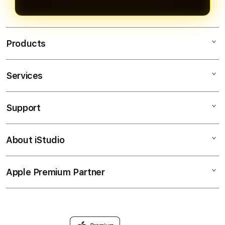
cepat dan aman.
dirancang untuk meningkatkan saldo
awal Anda dan memberi lebih
banyak peluang untuk menang.
Products
Services
BIGOSPORT
Togel Online
Support
AppleCare+
Bandar Togel
Corporate
Togel 4D
About iStudio
My Account
BIGOSPORT
Situs Toto
Collection & Delivery
Elush Service Provider
Toto Togel
Apple Premium Partner
About Us
Returns & Exchanges
Financing Options
Toto Togel 4D
Find an iStudio near you
Contact Us
Trade-in
Bandar Togel Online
Why Shop at iStudio
FAQ
Traveller’s Reservation