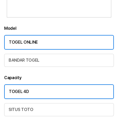
Model
TOGEL ONLINE
BANDAR TOGEL
Capacity
TOGEL 4D
SITUS TOTO