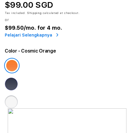
$99.00 SGD
Tax included.
Shipping
calculated at checkout.
or
$99.50
/mo. for 4 mo.
Pelajari Selengkapnya
Color
- Cosmic Orange