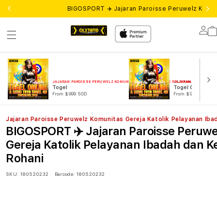
BIGOSPORT ✈️ Jajaran Paroisse Peruwelz Komun
Lo
in
JAJARAN PAROISSE PERUWELZ KOMUNITAS GEREJA KATOLIK PELAYANAN IBADAH DA
JAJARAN PAROISSE P
Togel
Togel Online
From $999 SGD
From $999 SGD
Jajaran Paroisse Peruwelz Komunitas Gereja Katolik Pelayanan Iba
BIGOSPORT ✈️ Jajaran Paroisse Peruw
Gereja Katolik Pelayanan Ibadah dan K
Rohani
SKU:
180520232
Barcode:
180520232