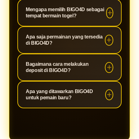
BIGO4D adalah jajaran situs togel
Mengapa memilih BIGO4D sebagai
online yang terpercaya,
tempat bermain togel?
menawarkan pengalaman bermain
Toto Togel 4D dengan keamanan
BIGO4D dikenal karena
Apa saja permainan yang tersedia
dan kenyamanan terbaik. Kami
keakuratannya dalam hasil
di BIGO4D?
menyediakan beragam pasaran dan
pengundian dan sistem keamanan
layanan berkualitas bagi seluruh
yang tinggi. Kami berkomitmen
BIGO4D menawarkan berbagai
pemain.
Bagaimana cara melakukan
untuk memberikan pelayanan prima,
permainan togel, termasuk Toto 4D,
deposit di BIGO4D?
menjadikan setiap pengalaman
3D, dan 2D. Anda dapat memilih dari
bermain Anda menyenangkan dan
berbagai pasaran untuk menambah
Melakukan deposit di BIGO4D
aman.
Apa yang ditawarkan BIGO4D
variasi dan meningkatkan peluang
sangat mudah! Cukup login ke akun
untuk pemain baru?
menang.
Anda, pilih metode pembayaran
yang tersedia, masukkan jumlah
BIGO4D menawarkan bonus dan
deposit, dan ikuti instruksi untuk
promosi menarik untuk pemain baru.
menyelesaikan transaksi dengan
Bonus selamat datang kami
cepat dan aman.
dirancang untuk meningkatkan saldo