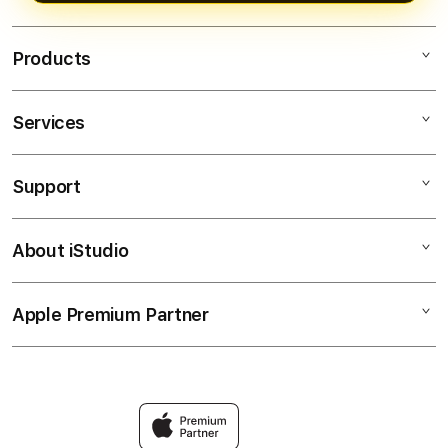
awal Anda dan memberi lebih
banyak peluang untuk menang.
Products
Services
BIGO4D
Togel Online
Support
AppleCare+
Bandar Togel
Corporate
Togel 4D
About iStudio
My Account
BIGO4D
Situs Toto
Collection & Delivery
Elush Service Provider
Toto Togel
Apple Premium Partner
About Us
Returns & Exchanges
Financing Options
Toto Togel 4D
Find an iStudio near you
Contact Us
Trade-in
Bandar Togel Online
Why Shop at iStudio
FAQ
Traveller’s Reservation
Elush Corporate Website
Privacy Policy