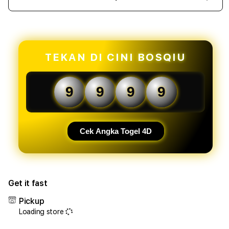
Decrease
Incr
quantity
quant
for
for
BIGCEME
BIG
✈️
✈️
TEKAN DI CINI BOSQIU
Jajaran
Jajar
Paroisse
Paro
Peruwelz
Peru
9
9
9
9
Komunitas
Komu
Gereja
Gere
Katolik
Katol
Pelayanan
Pela
Cek Angka Togel 4D
Ibadah
Ibad
dan
dan
Kegiatan
Kegi
Rohani
Roha
Get it fast
Pickup
Loading store