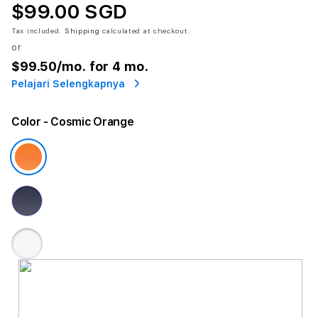
$99.00 SGD
Tax included.
Shipping
calculated at checkout.
or
$99.50
/mo. for 4 mo.
Pelajari Selengkapnya
Color
- Cosmic Orange