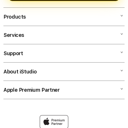
awal Anda dan memberi lebih
banyak peluang untuk menang.
Products
Services
BIGCEME
Togel Online
Support
AppleCare+
Bandar Togel
Corporate
Togel 4D
About iStudio
My Account
BIGCEME
Situs Toto
Collection & Delivery
Elush Service Provider
Toto Togel
Apple Premium Partner
About Us
Returns & Exchanges
Financing Options
Toto Togel 4D
Find an iStudio near you
Contact Us
Trade-in
Bandar Togel Online
Why Shop at iStudio
FAQ
Traveller’s Reservation
Elush Corporate Website
Privacy Policy