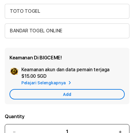
TOTO TOGEL
BANDAR TOGEL ONLINE
Keamanan Di BIGCEME!
Keamanan akun dan data pemain terjaga
Ad
$15.00 SGD
App
Pelajari Selengkapnya
Car
Add
Quantity