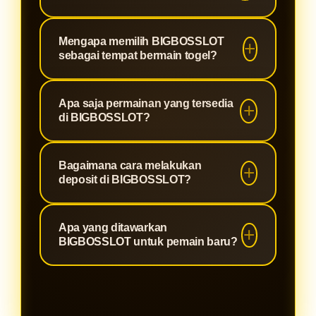
BIGBOSSLOT adalah jajaran situs
Mengapa memilih BIGBOSSLOT
togel online yang terpercaya,
sebagai tempat bermain togel?
menawarkan pengalaman bermain
Toto Togel 4D dengan keamanan
BIGBOSSLOT dikenal karena
Apa saja permainan yang tersedia
dan kenyamanan terbaik. Kami
keakuratannya dalam hasil
di BIGBOSSLOT?
menyediakan beragam pasaran dan
pengundian dan sistem keamanan
layanan berkualitas bagi seluruh
yang tinggi. Kami berkomitmen
BIGBOSSLOT menawarkan
pemain.
Bagaimana cara melakukan
untuk memberikan pelayanan prima,
berbagai permainan togel, termasuk
deposit di BIGBOSSLOT?
menjadikan setiap pengalaman
Toto 4D, 3D, dan 2D. Anda dapat
bermain Anda menyenangkan dan
memilih dari berbagai pasaran untuk
Melakukan deposit di BIGBOSSLOT
aman.
Apa yang ditawarkan
menambah variasi dan
sangat mudah! Cukup login ke akun
BIGBOSSLOT untuk pemain baru?
meningkatkan peluang menang.
Anda, pilih metode pembayaran
yang tersedia, masukkan jumlah
BIGBOSSLOT menawarkan bonus
deposit, dan ikuti instruksi untuk
dan promosi menarik untuk pemain
menyelesaikan transaksi dengan
baru. Bonus selamat datang kami