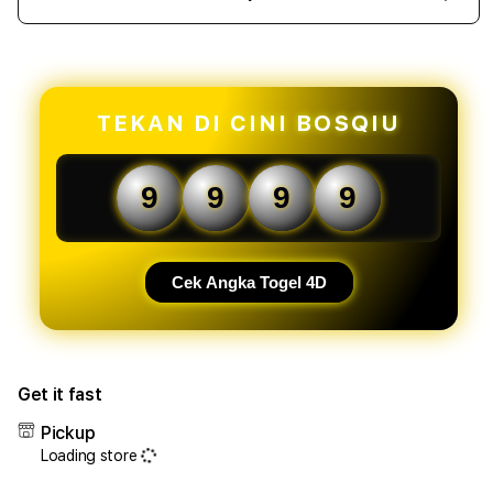
Decrease
Incr
quantity
quant
for
for
BIGBOSSLOT
BIG
✈️
✈️
TEKAN DI CINI BOSQIU
Jajaran
Jajar
Paroisse
Paro
Peruwelz
Peru
9
9
9
9
Komunitas
Komu
Gereja
Gere
Katolik
Katol
Pelayanan
Pela
Cek Angka Togel 4D
Ibadah
Ibad
dan
dan
Kegiatan
Kegi
Rohani
Roha
Get it fast
Pickup
Loading store