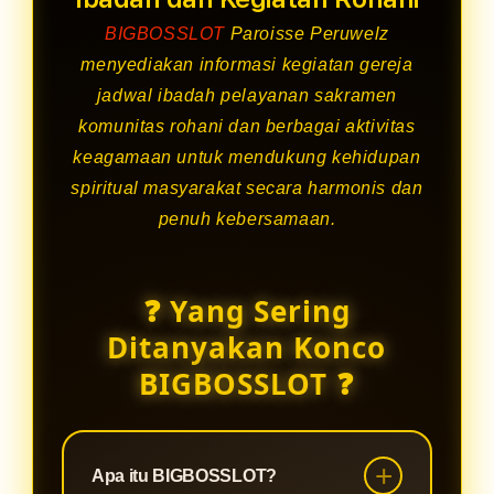
BIGBOSSLOT
Paroisse Peruwelz
menyediakan informasi kegiatan gereja
jadwal ibadah pelayanan sakramen
komunitas rohani dan berbagai aktivitas
keagamaan untuk mendukung kehidupan
spiritual masyarakat secara harmonis dan
penuh kebersamaan.
❓ Yang Sering
Ditanyakan Konco
BIGBOSSLOT ❓
Apa itu BIGBOSSLOT?