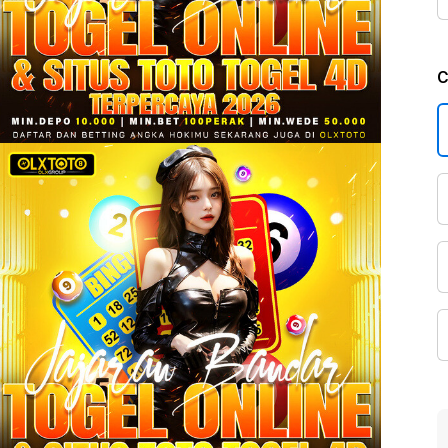
C
Open
media
3
in
modal