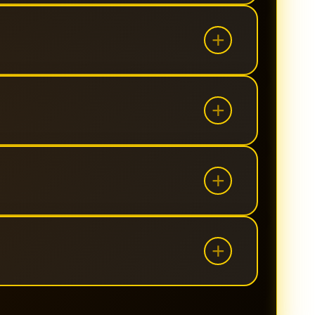
 Togel 4D dengan keamanan dan kenyamanan
gi. Kami berkomitmen untuk memberikan
ih dari berbagai pasaran untuk menambah
g tersedia, masukkan jumlah deposit, dan
ncang untuk meningkatkan saldo awal Anda