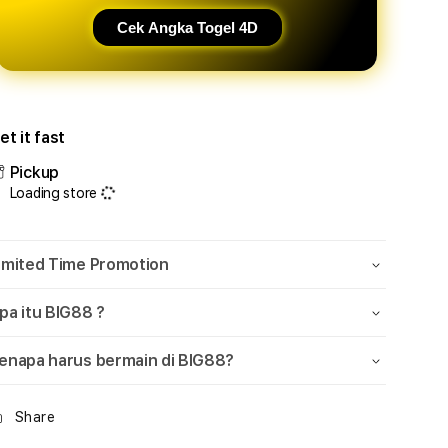
Pelayanan
Pelayanan
Cek Angka Togel 4D
Ibadah
Ibadah
dan
dan
Kegiatan
Kegiatan
Rohani
Rohani
et it fast
Pickup
Loading store
imited Time Promotion
pa itu BIG88 ?
enapa harus bermain di BIG88?
Share