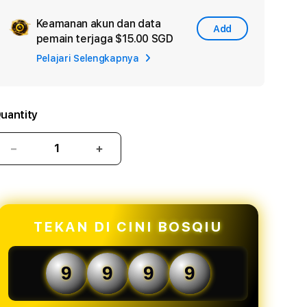
Keamanan akun dan data
Add
Add
pemain terjaga
$15.00 SGD
Apple
Pelajari Selengkapnya
Care
uantity
Decrease
Increase
quantity
quantity
for
for
BIG88
BIG88
✈️
✈️
TEKAN DI CINI BOSQIU
Jajaran
Jajaran
Paroisse
Paroisse
Peruwelz
Peruwelz
9
9
9
9
Komunitas
Komunitas
Gereja
Gereja
Katolik
Katolik