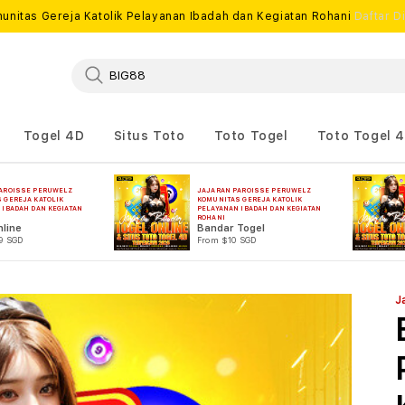
unitas Gereja Katolik Pelayanan Ibadah dan Kegiatan Rohani
Daftar Di
Togel 4D
Situs Toto
Toto Togel
Toto Togel 
AROISSE PERUWELZ
JAJARAN PAROISSE PERUWELZ
 GEREJA KATOLIK
KOMUNITAS GEREJA KATOLIK
 IBADAH DAN KEGIATAN
PELAYANAN IBADAH DAN KEGIATAN
ROHANI
nline
Bandar Togel
9 SGD
From $10 SGD
J