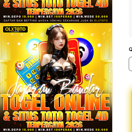
Open
media
5
in
modal
Q