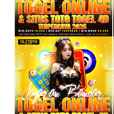
Open
media
2
in
modal