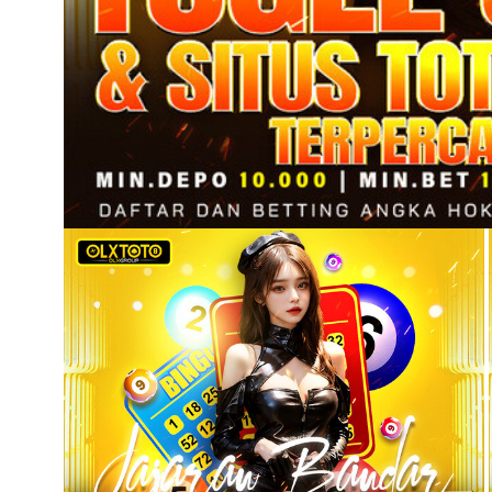
Open
media
1
in
modal