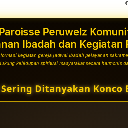
in
modal
 Paroisse Peruwelz Komunit
anan Ibadah dan Kegiatan 
ormasi kegiatan gereja jadwal ibadah pelayanan sakramen
kung kehidupan spiritual masyarakat secara harmonis 
 Sering Ditanyakan Konco 