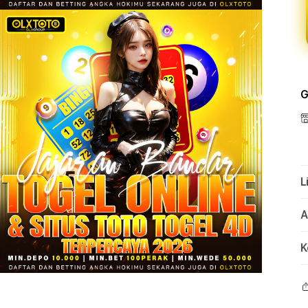
Open
media
7
in
modal
G
L
A
K
Open
media
9