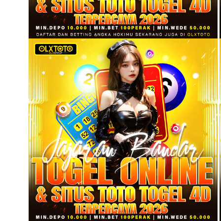
Open
media
4
in
modal