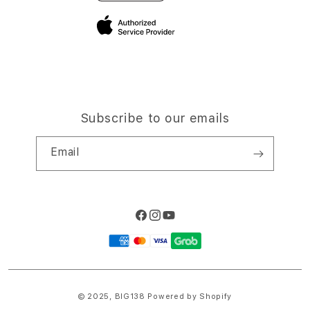
Site Terms of Use
Subscribe to our emails
Email
Facebook
Instagram
YouTube
Payment
methods
© 2025,
BIG138
Powered by Shopify