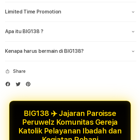
Limited Time Promotion
Apa itu BIG138 ?
Kenapa harus bermain di BIG138?
Share
BIG138 ✈️ Jajaran Paroisse
Peruwelz Komunitas Gereja
Katolik Pelayanan Ibadah dan
Kegiatan Rohani