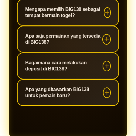
BIG138 adalah jajaran situs togel
Mengapa memilih BIG138 sebagai
online yang terpercaya,
tempat bermain togel?
menawarkan pengalaman bermain
Toto Togel 4D dengan keamanan
BIG138 dikenal karena
Apa saja permainan yang tersedia
dan kenyamanan terbaik. Kami
keakuratannya dalam hasil
di BIG138?
menyediakan beragam pasaran dan
pengundian dan sistem keamanan
layanan berkualitas bagi seluruh
yang tinggi. Kami berkomitmen
BIG138 menawarkan berbagai
pemain.
Bagaimana cara melakukan
untuk memberikan pelayanan prima,
permainan togel, termasuk Toto 4D,
deposit di BIG138?
menjadikan setiap pengalaman
3D, dan 2D. Anda dapat memilih dari
bermain Anda menyenangkan dan
berbagai pasaran untuk menambah
Melakukan deposit di BIG138 sangat
aman.
Apa yang ditawarkan BIG138
variasi dan meningkatkan peluang
mudah! Cukup login ke akun Anda,
untuk pemain baru?
menang.
pilih metode pembayaran yang
tersedia, masukkan jumlah deposit,
BIG138 menawarkan bonus dan
dan ikuti instruksi untuk
promosi menarik untuk pemain baru.
menyelesaikan transaksi dengan
Bonus selamat datang kami
cepat dan aman.
dirancang untuk meningkatkan saldo