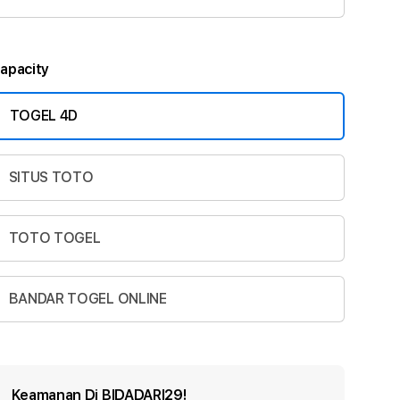
apacity
TOGEL 4D
SITUS TOTO
TOTO TOGEL
BANDAR TOGEL ONLINE
Keamanan Di BIDADARI29!