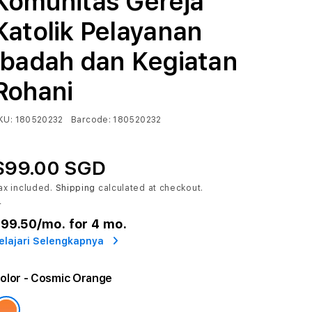
Komunitas Gereja
Katolik Pelayanan
Ibadah dan Kegiatan
Rohani
KU:
180520232
Barcode:
180520232
$99.00 SGD
ax included.
Shipping
calculated at checkout.
r
99.50
/mo. for 4 mo.
elajari Selengkapnya
olor
- Cosmic Orange