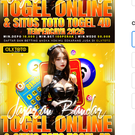
C
Open
media
3
in
modal