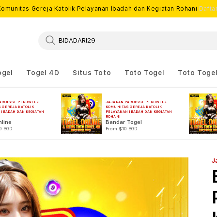
Komunitas Gereja Katolik Pelayanan Ibadah dan Kegiatan Rohani
Daftar
ogel
Togel 4D
Situs Toto
Toto Togel
Toto Toge
AROISSE PERUWELZ
JAJARAN PAROISSE PERUWELZ
 GEREJA KATOLIK
KOMUNITAS GEREJA KATOLIK
 IBADAH DAN KEGIATAN
PELAYANAN IBADAH DAN KEGIATAN
ROHANI
nline
Bandar Togel
9 SGD
From $10 SGD
J