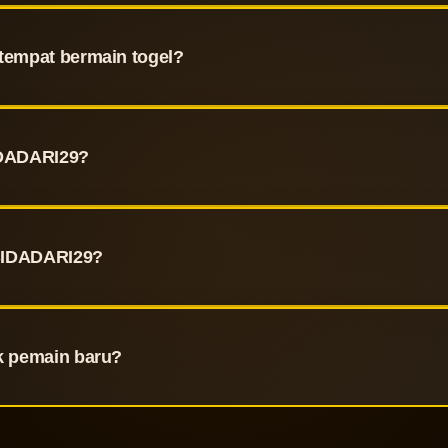
 online yang terpercaya, menawarkan pengalaman ber
ragam pasaran dan layanan berkualitas bagi seluruh pem
tempat bermain togel?
a dalam hasil pengundian dan sistem keamanan yang ti
galaman bermain Anda menyenangkan dan aman.
IDADARI29?
inan togel, termasuk Toto 4D, 3D, dan 2D. Anda dapa
ang menang.
 BIDADARI29?
t mudah! Cukup login ke akun Anda, pilih metode pem
saikan transaksi dengan cepat dan aman.
k pemain baru?
si menarik untuk pemain baru. Bonus selamat datang k
ang untuk menang.