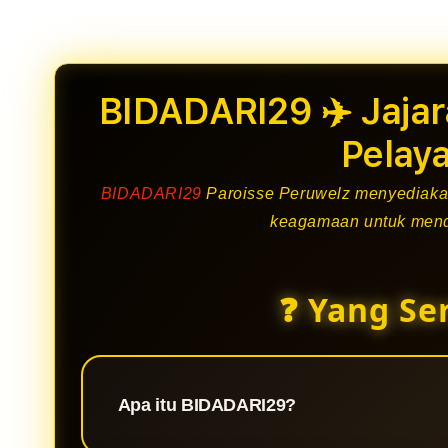
in
modal
BIDADARI29 ✈️ Jajar
Pelay
BIDADARI29
Paroisse Peruwelz menyediakan 
keagamaan untuk mendu
❓ Yang Se
Apa itu BIDADARI29?