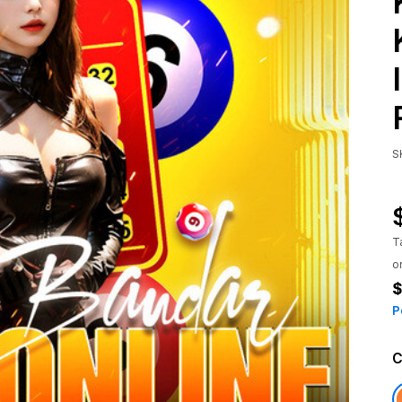
S
T
o
$
P
C