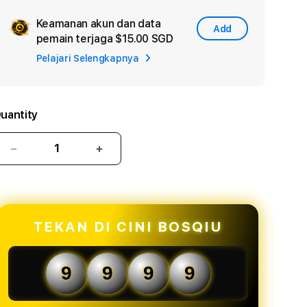
Keamanan akun dan data
Add
Add
pemain terjaga
$15.00 SGD
Apple
Pelajari Selengkapnya
Care
uantity
Decrease
Increase
quantity
quantity
for
for
BETWIN4D
BETWIN4D
✈️
✈️
TEKAN DI CINI BOSQIU
Jajaran
Jajaran
Paroisse
Paroisse
Peruwelz
Peruwelz
9
9
9
9
Komunitas
Komunitas
Gereja
Gereja
Katolik
Katolik