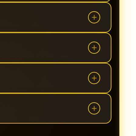
ain Toto Togel 4D dengan keamanan dan
ain.
ggi. Kami berkomitmen untuk memberikan
lih dari berbagai pasaran untuk menambah
 yang tersedia, masukkan jumlah deposit,
dirancang untuk meningkatkan saldo awal