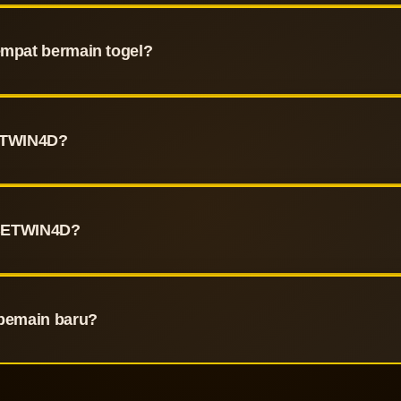
online yang terpercaya, menawarkan pengalaman berm
ragam pasaran dan layanan berkualitas bagi seluruh pem
mpat bermain togel?
 dalam hasil pengundian dan sistem keamanan yang tin
galaman bermain Anda menyenangkan dan aman.
BETWIN4D?
togel, termasuk Toto 4D, 3D, dan 2D. Anda dapat memi
.
 BETWIN4D?
dah! Cukup login ke akun Anda, pilih metode pembayaran
ransaksi dengan cepat dan aman.
pemain baru?
menarik untuk pemain baru. Bonus selamat datang kami 
ntuk menang.