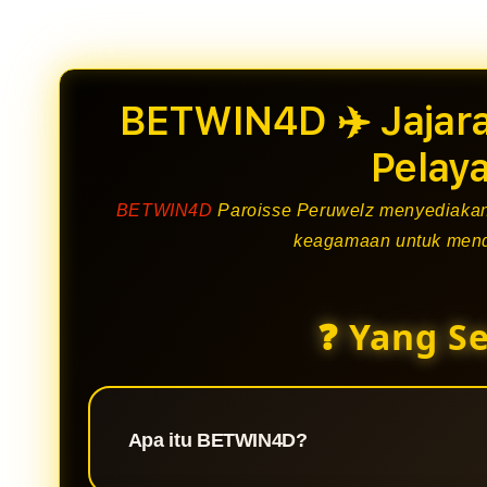
in
modal
BETWIN4D ✈️ Jajara
Pelay
BETWIN4D
Paroisse Peruwelz menyediakan i
keagamaan untuk mendu
❓ Yang S
Apa itu BETWIN4D?