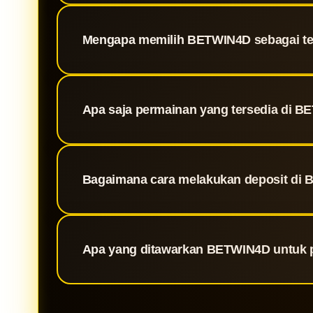
BETWIN4D adalah jajaran situs togel 
kenyamanan terbaik. Kami menyediakan be
Mengapa memilih BETWIN4D sebagai te
BETWIN4D dikenal karena keakuratannya
pelayanan prima, menjadikan setiap pen
Apa saja permainan yang tersedia di 
BETWIN4D menawarkan berbagai permainan 
variasi dan meningkatkan peluang menang
Bagaimana cara melakukan deposit di
Melakukan deposit di BETWIN4D sangat mu
dan ikuti instruksi untuk menyelesaikan t
Apa yang ditawarkan BETWIN4D untuk 
BETWIN4D menawarkan bonus dan promosi 
Anda dan memberi lebih banyak peluang u