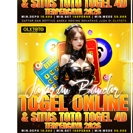
Open
media
4
in
modal