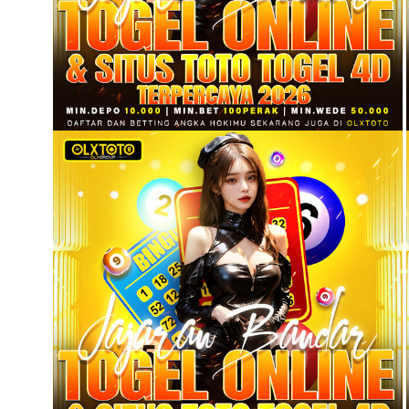
Open
media
2
in
modal