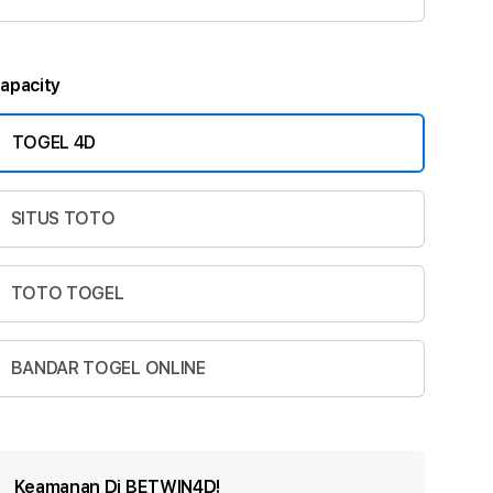
apacity
TOGEL 4D
SITUS TOTO
TOTO TOGEL
BANDAR TOGEL ONLINE
Keamanan Di BETWIN4D!