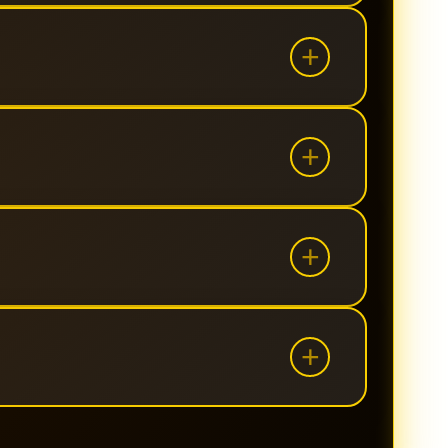
main Toto Togel 4D dengan keamanan dan
ain.
nggi. Kami berkomitmen untuk memberikan
t memilih dari berbagai pasaran untuk
bayaran yang tersedia, masukkan jumlah
ami dirancang untuk meningkatkan saldo