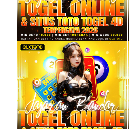
Open
media
2
in
modal