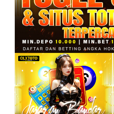
Open
media
1
in
modal