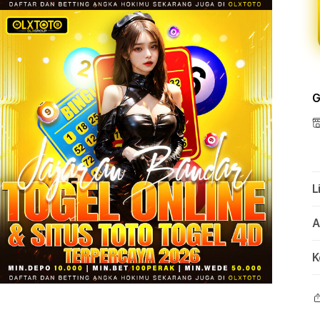
Open
media
7
in
modal
G
L
A
K
Open
media
9