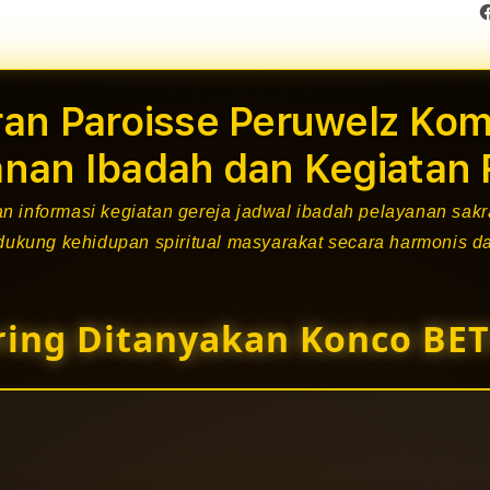
in
modal
an Paroisse Peruwelz Komu
anan Ibadah dan Kegiatan 
 informasi kegiatan gereja jadwal ibadah pelayanan sakr
kung kehidupan spiritual masyarakat secara harmonis 
ring Ditanyakan Konco BE