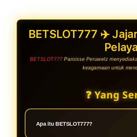
in
modal
BETSLOT777 ✈️ Jajar
Pelay
BETSLOT777
Paroisse Peruwelz menyediakan
keagamaan untuk mendu
❓ Yang Se
Apa itu BETSLOT777?