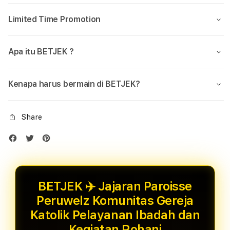
Limited Time Promotion
Apa itu BETJEK ?
Kenapa harus bermain di BETJEK?
Share
BETJEK ✈️ Jajaran Paroisse
Peruwelz Komunitas Gereja
Katolik Pelayanan Ibadah dan
Kegiatan Rohani