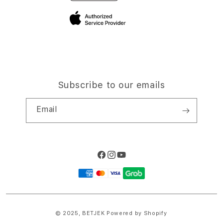
Site Terms of Use
Subscribe to our emails
Email
Facebook
Instagram
YouTube
Payment
methods
© 2025,
BETJEK
Powered by Shopify