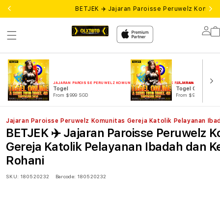
BETJEK ✈️ Jajaran Paroisse Peruwelz Komunit
Lo
in
JAJARAN PAROISSE PERUWELZ KOMUNITAS GEREJA KATOLIK PELAYANAN IBADAH DA
JAJARAN PAROISSE P
Togel
Togel Online
From $999 SGD
From $999 SGD
Jajaran Paroisse Peruwelz Komunitas Gereja Katolik Pelayanan Iba
BETJEK ✈️ Jajaran Paroisse Peruwelz 
Gereja Katolik Pelayanan Ibadah dan K
Rohani
SKU:
180520232
Barcode:
180520232