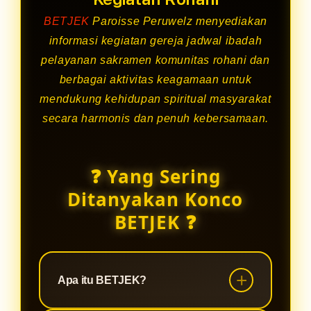
BETJEK
Paroisse Peruwelz menyediakan
informasi kegiatan gereja jadwal ibadah
pelayanan sakramen komunitas rohani dan
berbagai aktivitas keagamaan untuk
mendukung kehidupan spiritual masyarakat
secara harmonis dan penuh kebersamaan.
❓ Yang Sering
Ditanyakan Konco
BETJEK ❓
Apa itu BETJEK?