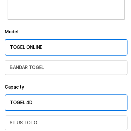
Model
TOGEL ONLINE
BANDAR TOGEL
Capacity
TOGEL 4D
SITUS TOTO