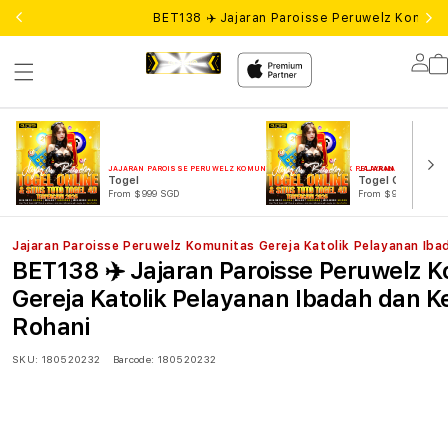
BET138 ✈️ Jajaran Paroisse Peruwelz Komunit
Lo
in
JAJARAN PAROISSE PERUWELZ KOMUNITAS GEREJA KATOLIK PELAYANAN IBADAH DA
JAJARAN PAROISSE P
Togel
Togel Online
From $999 SGD
From $999 SGD
Jajaran Paroisse Peruwelz Komunitas Gereja Katolik Pelayanan Iba
BET138 ✈️ Jajaran Paroisse Peruwelz 
Gereja Katolik Pelayanan Ibadah dan K
Rohani
SKU:
180520232
Barcode:
180520232