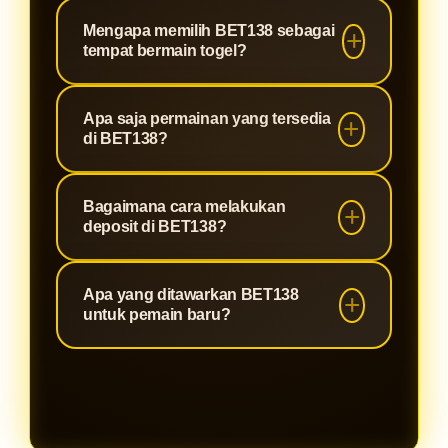
BET138 adalah jajaran situs togel
Mengapa memilih BET138 sebagai
online yang terpercaya,
tempat bermain togel?
menawarkan pengalaman bermain
Toto Togel 4D dengan keamanan
BET138 dikenal karena
Apa saja permainan yang tersedia
dan kenyamanan terbaik. Kami
keakuratannya dalam hasil
di BET138?
menyediakan beragam pasaran dan
pengundian dan sistem keamanan
layanan berkualitas bagi seluruh
yang tinggi. Kami berkomitmen
BET138 menawarkan berbagai
pemain.
Bagaimana cara melakukan
untuk memberikan pelayanan prima,
permainan togel, termasuk Toto 4D,
deposit di BET138?
menjadikan setiap pengalaman
3D, dan 2D. Anda dapat memilih dari
bermain Anda menyenangkan dan
berbagai pasaran untuk menambah
Melakukan deposit di BET138
aman.
Apa yang ditawarkan BET138
variasi dan meningkatkan peluang
sangat mudah! Cukup login ke akun
untuk pemain baru?
menang.
Anda, pilih metode pembayaran
yang tersedia, masukkan jumlah
BET138 menawarkan bonus dan
deposit, dan ikuti instruksi untuk
promosi menarik untuk pemain baru.
menyelesaikan transaksi dengan
Bonus selamat datang kami
cepat dan aman.
dirancang untuk meningkatkan saldo