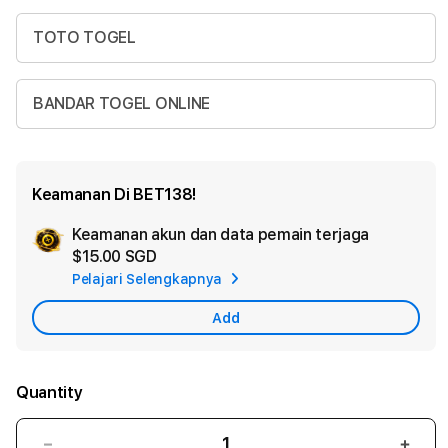
TOTO TOGEL
BANDAR TOGEL ONLINE
Keamanan Di BET138!
Keamanan akun dan data pemain terjaga
Ad
$15.00 SGD
App
Pelajari Selengkapnya
Car
Add
Quantity