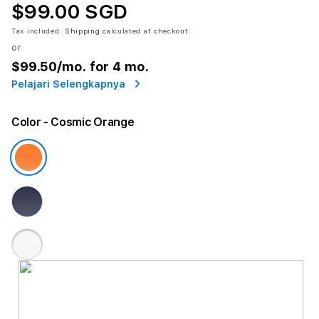
$99.00 SGD
Tax included.
Shipping
calculated at checkout.
or
$99.50
/mo. for 4 mo.
Pelajari Selengkapnya
Color
- Cosmic Orange