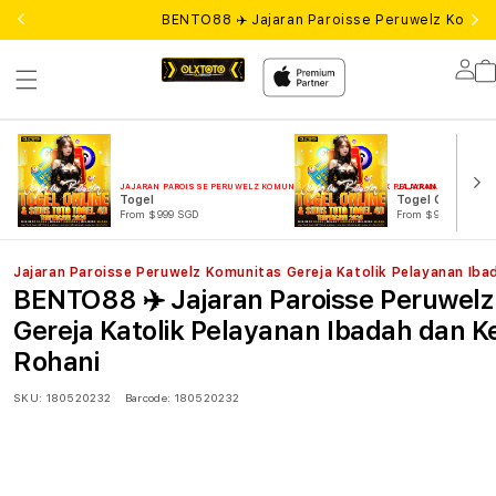
BENTO88 ✈️ Jajaran Paroisse Peruwelz Komuni
Lo
in
JAJARAN PAROISSE PERUWELZ KOMUNITAS GEREJA KATOLIK PELAYANAN IBADAH DA
JAJARAN PAROISSE P
Togel
Togel Online
From $999 SGD
From $999 SGD
Jajaran Paroisse Peruwelz Komunitas Gereja Katolik Pelayanan Iba
BENTO88 ✈️ Jajaran Paroisse Peruwel
Gereja Katolik Pelayanan Ibadah dan K
Rohani
SKU:
180520232
Barcode:
180520232