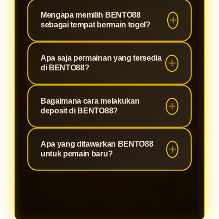
BENTO88 adalah jajaran situs togel
Mengapa memilih BENTO88
online yang terpercaya,
sebagai tempat bermain togel?
menawarkan pengalaman bermain
Toto Togel 4D dengan keamanan
BENTO88 dikenal karena
Apa saja permainan yang tersedia
dan kenyamanan terbaik. Kami
keakuratannya dalam hasil
di BENTO88?
menyediakan beragam pasaran dan
pengundian dan sistem keamanan
layanan berkualitas bagi seluruh
yang tinggi. Kami berkomitmen
BENTO88 menawarkan berbagai
pemain.
Bagaimana cara melakukan
untuk memberikan pelayanan prima,
permainan togel, termasuk Toto 4D,
deposit di BENTO88?
menjadikan setiap pengalaman
3D, dan 2D. Anda dapat memilih dari
bermain Anda menyenangkan dan
berbagai pasaran untuk menambah
Melakukan deposit di BENTO88
aman.
Apa yang ditawarkan BENTO88
variasi dan meningkatkan peluang
sangat mudah! Cukup login ke akun
untuk pemain baru?
menang.
Anda, pilih metode pembayaran
yang tersedia, masukkan jumlah
BENTO88 menawarkan bonus dan
deposit, dan ikuti instruksi untuk
promosi menarik untuk pemain baru.
menyelesaikan transaksi dengan
Bonus selamat datang kami
cepat dan aman.
dirancang untuk meningkatkan saldo