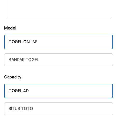
Model
TOGEL ONLINE
BANDAR TOGEL
Capacity
TOGEL 4D
SITUS TOTO