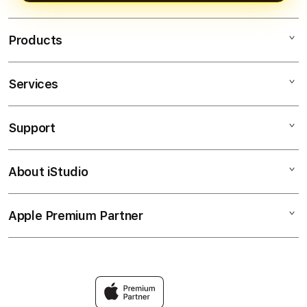
awal Anda dan memberi lebih
banyak peluang untuk menang.
Products
Services
BENTO88
Togel Online
Support
AppleCare+
Bandar Togel
Corporate
Togel 4D
About iStudio
My Account
BENTO88
Situs Toto
Collection & Delivery
Elush Service Provider
Toto Togel
Apple Premium Partner
About Us
Returns & Exchanges
Financing Options
Toto Togel 4D
Find an iStudio near you
Contact Us
Trade-in
Bandar Togel Online
Why Shop at iStudio
FAQ
Traveller’s Reservation
Elush Corporate Website
Privacy Policy