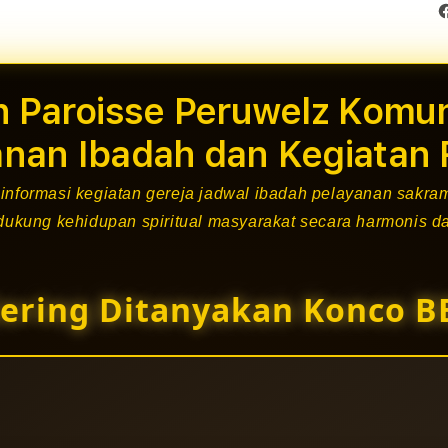
in
modal
n Paroisse Peruwelz Komun
anan Ibadah dan Kegiatan 
nformasi kegiatan gereja jadwal ibadah pelayanan sakram
kung kehidupan spiritual masyarakat secara harmonis 
Sering Ditanyakan Konco BE