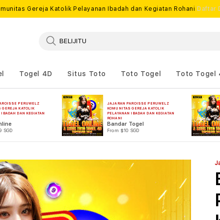
omunitas Gereja Katolik Pelayanan Ibadah dan Kegiatan Rohani
Daftar D
el
Togel 4D
Situs Toto
Toto Togel
Toto Togel
AROISSE PERUWELZ
JAJARAN PAROISSE PERUWELZ
 GEREJA KATOLIK
KOMUNITAS GEREJA KATOLIK
 IBADAH DAN KEGIATAN
PELAYANAN IBADAH DAN KEGIATAN
ROHANI
nline
Bandar Togel
9 SGD
From $10 SGD
J