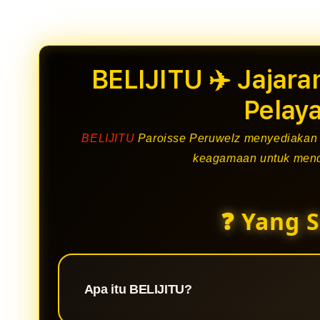
in
modal
BELIJITU ✈️ Jajara
Pelay
BELIJITU
Paroisse Peruwelz menyediakan i
keagamaan untuk mendu
❓ Yang 
Apa itu BELIJITU?