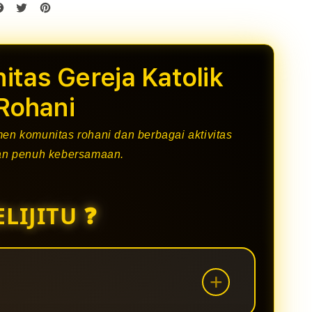
itas Gereja Katolik
Rohani
en komunitas rohani dan berbagai aktivitas
dan penuh kebersamaan.
LIJITU ❓