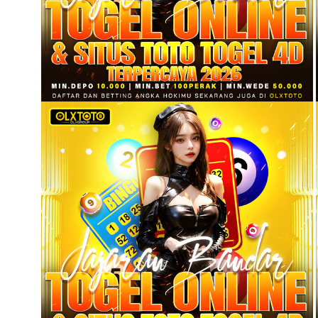
Open
media
2
in
modal