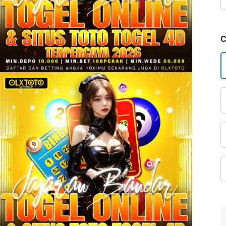
C
Open
media
3
in
modal