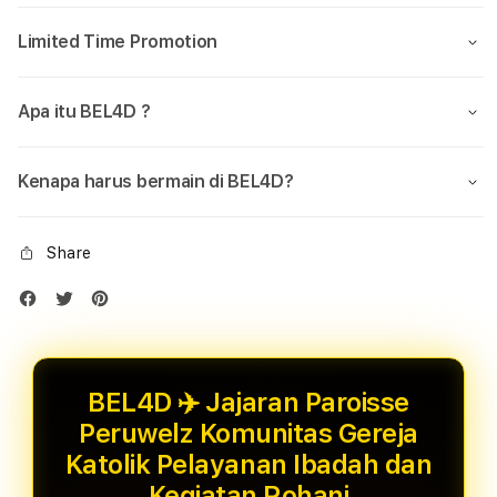
Limited Time Promotion
Apa itu BEL4D ?
Kenapa harus bermain di BEL4D?
Share
BEL4D ✈️ Jajaran Paroisse
Peruwelz Komunitas Gereja
Katolik Pelayanan Ibadah dan
Kegiatan Rohani