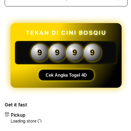
Decrease
Incr
quantity
quant
for
for
BEL4D
BEL
✈️
✈️
TEKAN DI CINI BOSQIU
Jajaran
Jajar
Paroisse
Paro
Peruwelz
Peru
9
9
9
9
Komunitas
Komu
Gereja
Gere
Katolik
Katol
Pelayanan
Pela
Cek Angka Togel 4D
Ibadah
Ibad
dan
dan
Kegiatan
Kegi
Rohani
Roha
Get it fast
Pickup
Loading store