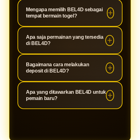
BEL4D adalah jajaran situs togel
Mengapa memilih BEL4D sebagai
online yang terpercaya,
tempat bermain togel?
menawarkan pengalaman bermain
Toto Togel 4D dengan keamanan
BEL4D dikenal karena
Apa saja permainan yang tersedia
dan kenyamanan terbaik. Kami
keakuratannya dalam hasil
di BEL4D?
menyediakan beragam pasaran dan
pengundian dan sistem keamanan
layanan berkualitas bagi seluruh
yang tinggi. Kami berkomitmen
BEL4D menawarkan berbagai
pemain.
Bagaimana cara melakukan
untuk memberikan pelayanan prima,
permainan togel, termasuk Toto 4D,
deposit di BEL4D?
menjadikan setiap pengalaman
3D, dan 2D. Anda dapat memilih dari
bermain Anda menyenangkan dan
berbagai pasaran untuk menambah
Melakukan deposit di BEL4D sangat
aman.
Apa yang ditawarkan BEL4D untuk
variasi dan meningkatkan peluang
mudah! Cukup login ke akun Anda,
pemain baru?
menang.
pilih metode pembayaran yang
tersedia, masukkan jumlah deposit,
BEL4D menawarkan bonus dan
dan ikuti instruksi untuk
promosi menarik untuk pemain baru.
menyelesaikan transaksi dengan
Bonus selamat datang kami
cepat dan aman.
dirancang untuk meningkatkan saldo