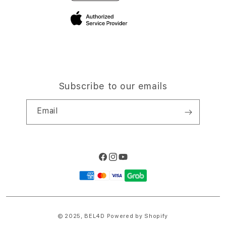
Site Terms of Use
Subscribe to our emails
Email
Facebook
Instagram
YouTube
Payment
methods
© 2025,
BEL4D
Powered by Shopify