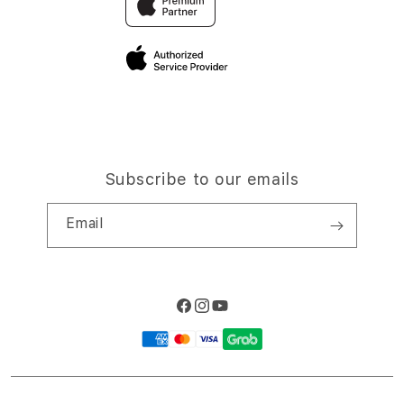
Elush Corporate Website
Privacy Policy
Site Terms of Use
Subscribe to our emails
Email
Facebook
Instagram
YouTube
Payment
methods