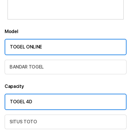
Model
TOGEL ONLINE
BANDAR TOGEL
Capacity
TOGEL 4D
SITUS TOTO