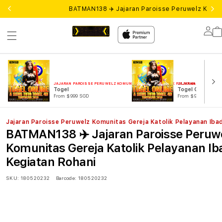
BATMAN138 ✈️ Jajaran Paroisse Peruwelz Komun
Lo
in
JAJARAN PAROISSE PERUWELZ KOMUNITAS GEREJA KATOLIK PELAYANAN IBADAH DA
JAJARAN PAROISSE P
Togel
Togel Online
From $999 SGD
From $999 SGD
Jajaran Paroisse Peruwelz Komunitas Gereja Katolik Pelayanan Iba
BATMAN138 ✈️ Jajaran Paroisse Peruw
Komunitas Gereja Katolik Pelayanan I
Kegiatan Rohani
SKU:
180520232
Barcode:
180520232