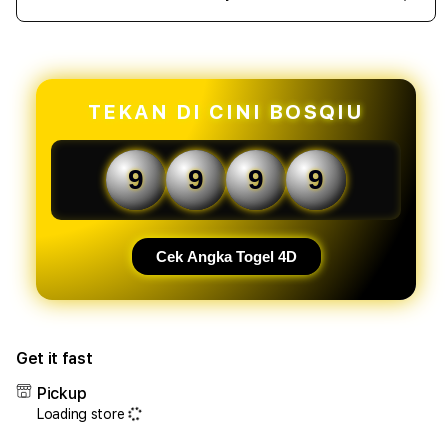
Decrease
Incr
quantity
quant
for
for
BATMAN138
BAT
✈️
✈️
TEKAN DI CINI BOSQIU
Jajaran
Jajar
Paroisse
Paro
Peruwelz
Peru
9
9
9
9
Komunitas
Komu
Gereja
Gere
Katolik
Katol
Pelayanan
Pela
Cek Angka Togel 4D
Ibadah
Ibad
dan
dan
Kegiatan
Kegi
Rohani
Roha
Get it fast
Pickup
Loading store