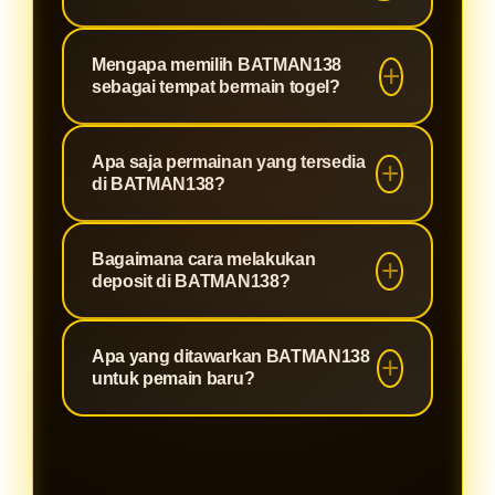
BATMAN138 adalah jajaran situs
Mengapa memilih BATMAN138
togel online yang terpercaya,
sebagai tempat bermain togel?
menawarkan pengalaman bermain
Toto Togel 4D dengan keamanan
BATMAN138 dikenal karena
Apa saja permainan yang tersedia
dan kenyamanan terbaik. Kami
keakuratannya dalam hasil
di BATMAN138?
menyediakan beragam pasaran dan
pengundian dan sistem keamanan
layanan berkualitas bagi seluruh
yang tinggi. Kami berkomitmen
BATMAN138 menawarkan berbagai
pemain.
Bagaimana cara melakukan
untuk memberikan pelayanan prima,
permainan togel, termasuk Toto 4D,
deposit di BATMAN138?
menjadikan setiap pengalaman
3D, dan 2D. Anda dapat memilih dari
bermain Anda menyenangkan dan
berbagai pasaran untuk menambah
Melakukan deposit di BATMAN138
aman.
Apa yang ditawarkan BATMAN138
variasi dan meningkatkan peluang
sangat mudah! Cukup login ke akun
untuk pemain baru?
menang.
Anda, pilih metode pembayaran
yang tersedia, masukkan jumlah
BATMAN138 menawarkan bonus
deposit, dan ikuti instruksi untuk
dan promosi menarik untuk pemain
menyelesaikan transaksi dengan
baru. Bonus selamat datang kami