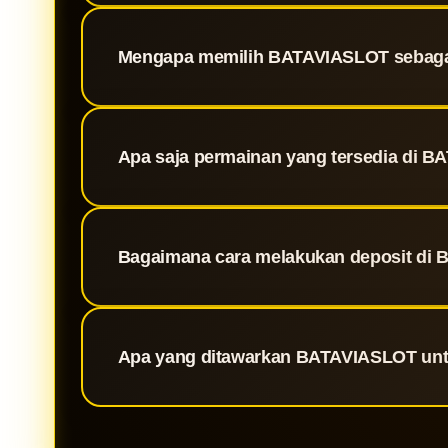
BATAVIASLOT adalah jajaran situs toge
kenyamanan terbaik. Kami menyediakan be
Mengapa memilih BATAVIASLOT sebagai
BATAVIASLOT dikenal karena keakuratann
pelayanan prima, menjadikan setiap pen
Apa saja permainan yang tersedia di 
BATAVIASLOT menawarkan berbagai perma
menambah variasi dan meningkatkan pelu
Bagaimana cara melakukan deposit di
Melakukan deposit di BATAVIASLOT sang
deposit, dan ikuti instruksi untuk menyele
Apa yang ditawarkan BATAVIASLOT unt
BATAVIASLOT menawarkan bonus dan promo
awal Anda dan memberi lebih banyak pelu