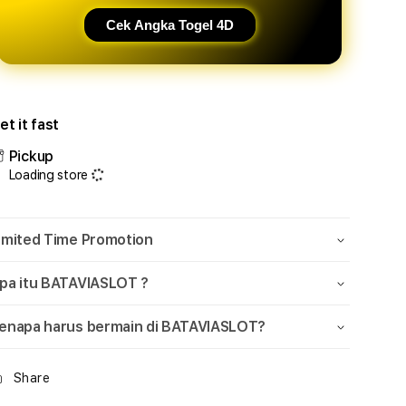
Pelayanan
Pelayanan
Cek Angka Togel 4D
Ibadah
Ibadah
dan
dan
Kegiatan
Kegiatan
Rohani
Rohani
et it fast
Pickup
Loading store
imited Time Promotion
pa itu BATAVIASLOT ?
enapa harus bermain di BATAVIASLOT?
Share