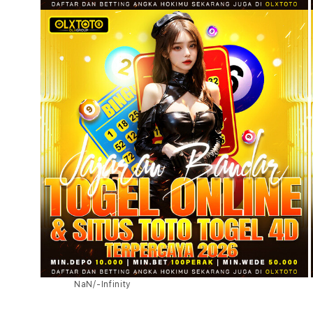
Open
media
6
in
modal
Open
of
NaN
/
-Infinity
media
8