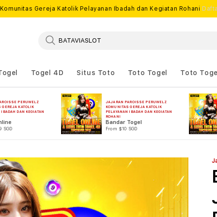
Komunitas Gereja Katolik Pelayanan Ibadah dan Kegiatan Rohani
Dafta
Togel
Togel 4D
Situs Toto
Toto Togel
Toto Toge
AROISSE PERUWELZ
JAJARAN PAROISSE PERUWELZ
 GEREJA KATOLIK
KOMUNITAS GEREJA KATOLIK
 IBADAH DAN KEGIATAN
PELAYANAN IBADAH DAN KEGIATAN
ROHANI
nline
Bandar Togel
9 SGD
From $10 SGD
J