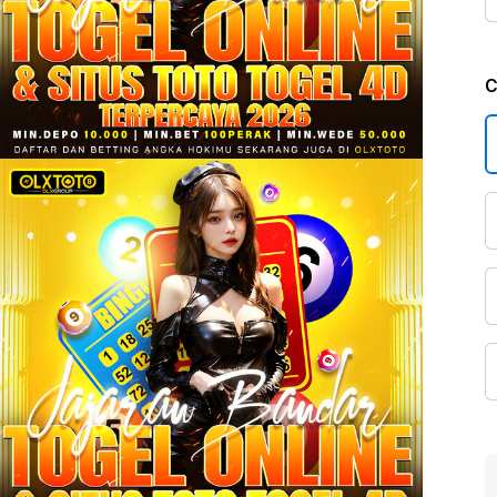
C
Open
media
3
in
modal