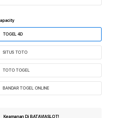
apacity
TOGEL 4D
SITUS TOTO
TOTO TOGEL
BANDAR TOGEL ONLINE
Keamanan Di BATAVIASLOT!