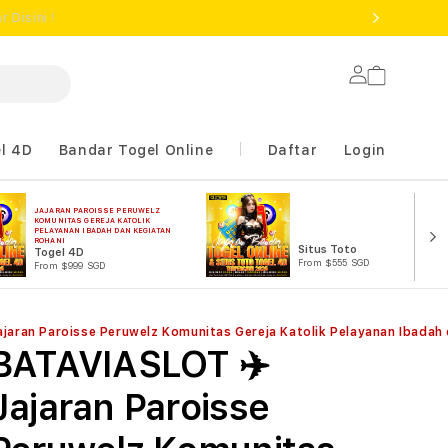
r Disini !
Log
Cart
in
l 4D
Bandar Togel Online
Daftar
Login
JAJARAN PAROISSE PERUWELZ
KOMUNITAS GEREJA KATOLIK
PELAYANAN IBADAH DAN KEGIATAN
ROHANI
Situs Toto
Togel 4D
From $555 SGD
From $999 SGD
ajaran Paroisse Peruwelz Komunitas Gereja Katolik Pelayanan Ibadah
BATAVIASLOT ✈️
Jajaran Paroisse