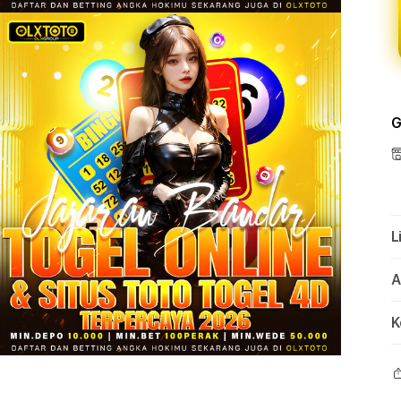
Open
media
7
in
modal
G
L
A
K
Open
media
9