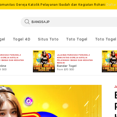
omunitas Gereja Katolik Pelayanan Ibadah dan Kegiatan Rohani
Daftar 
gel
Togel 4D
Situs Toto
Toto Togel
Toto Togel
AROISSE PERUWELZ
JAJARAN PAROISSE PERUWELZ
 GEREJA KATOLIK
KOMUNITAS GEREJA KATOLIK
 IBADAH DAN KEGIATAN
PELAYANAN IBADAH DAN KEGIATAN
ROHANI
nline
Bandar Togel
9 SGD
From $10 SGD
J