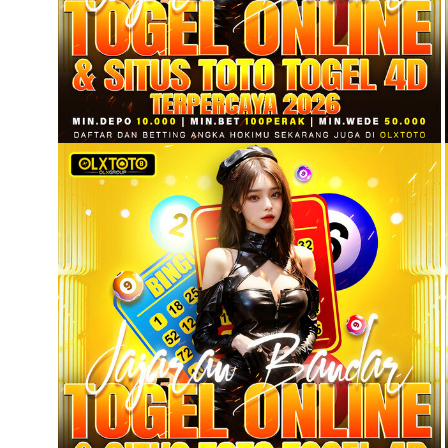
Open
media
2
in
modal