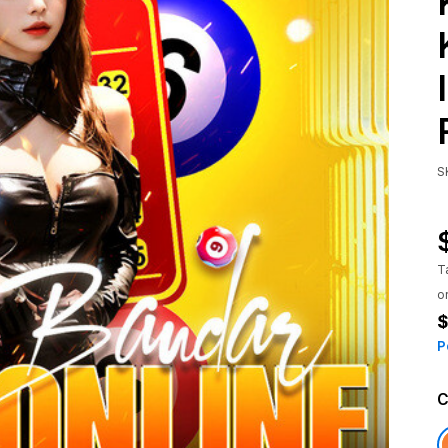
S
T
o
$
P
C