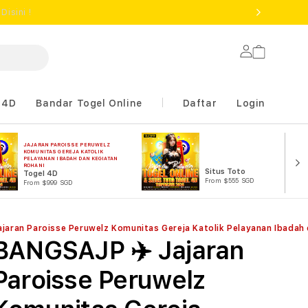
Disini !
Log
Cart
in
 4D
Bandar Togel Online
Daftar
Login
JAJARAN PAROISSE PERUWELZ
KOMUNITAS GEREJA KATOLIK
PELAYANAN IBADAH DAN KEGIATAN
ROHANI
Situs Toto
Togel 4D
From $555 SGD
From $999 SGD
ajaran Paroisse Peruwelz Komunitas Gereja Katolik Pelayanan Ibadah
BANGSAJP ✈️ Jajaran
Paroisse Peruwelz