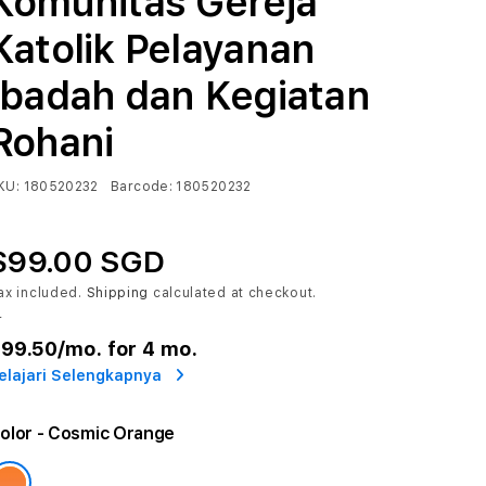
Komunitas Gereja
Katolik Pelayanan
Ibadah dan Kegiatan
Rohani
KU:
180520232
Barcode:
180520232
$99.00 SGD
ax included.
Shipping
calculated at checkout.
r
99.50
/mo. for 4 mo.
elajari Selengkapnya
olor
- Cosmic Orange