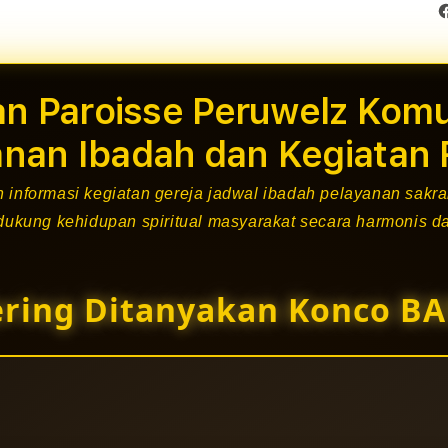
in
modal
n Paroisse Peruwelz Komun
anan Ibadah dan Kegiatan 
informasi kegiatan gereja jadwal ibadah pelayanan sakra
kung kehidupan spiritual masyarakat secara harmonis 
ering Ditanyakan Konco B