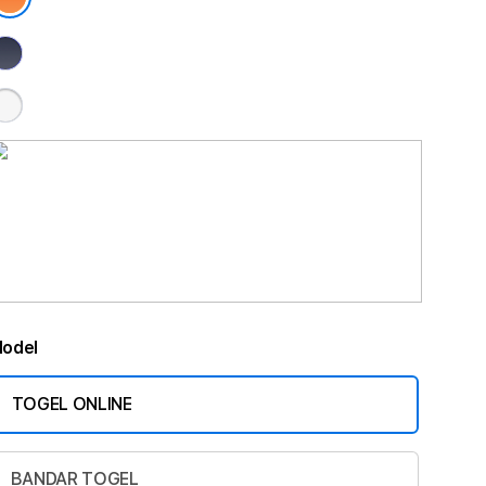
odel
TOGEL ONLINE
BANDAR TOGEL