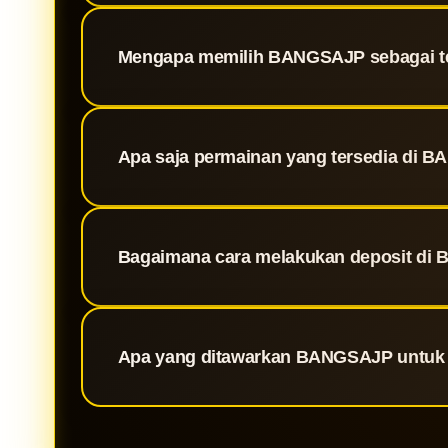
BANGSAJP adalah jajaran situs togel 
kenyamanan terbaik. Kami menyediakan be
Mengapa memilih BANGSAJP sebagai te
BANGSAJP dikenal karena keakuratannya
pelayanan prima, menjadikan setiap pen
Apa saja permainan yang tersedia di 
BANGSAJP menawarkan berbagai permainan 
variasi dan meningkatkan peluang menang
Bagaimana cara melakukan deposit d
Melakukan deposit di BANGSAJP sangat mu
dan ikuti instruksi untuk menyelesaikan t
Apa yang ditawarkan BANGSAJP untuk
BANGSAJP menawarkan bonus dan promosi 
Anda dan memberi lebih banyak peluang u