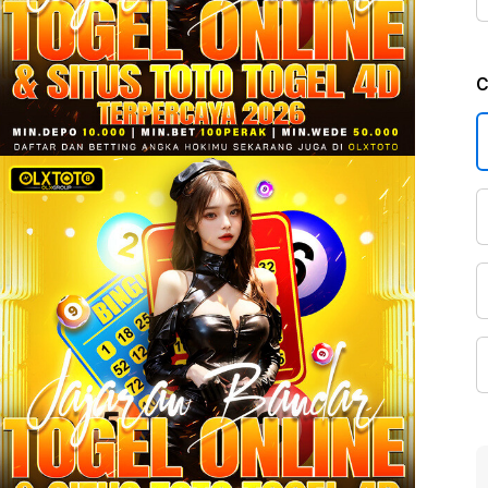
C
Open
media
3
in
modal