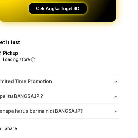
Pelayanan
Pelayanan
Cek Angka Togel 4D
Ibadah
Ibadah
dan
dan
Kegiatan
Kegiatan
Rohani
Rohani
et it fast
Pickup
Loading store
imited Time Promotion
pa itu BANGSAJP ?
enapa harus bermain di BANGSAJP?
Share