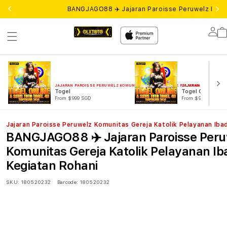
BANGJAGO88 ✈️ Jajaran Paroisse Peruwelz Komun
Lo
in
JAJARAN PAROISSE PERUWELZ KOMUNITAS GEREJA KATOLIK PELAYANAN IBADAH DA
JAJARAN PAROISSE P
Togel
Togel Online
From $999 SGD
From $999 SGD
Jajaran Paroisse Peruwelz Komunitas Gereja Katolik Pelayanan Iba
BANGJAGO88 ✈️ Jajaran Paroisse Peru
Komunitas Gereja Katolik Pelayanan I
Kegiatan Rohani
SKU:
180520232
Barcode:
180520232