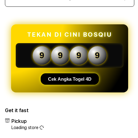
Decrease
Incr
quantity
quant
for
for
BANGJAGO88
BAN
✈️
✈️
TEKAN DI CINI BOSQIU
Jajaran
Jajar
Paroisse
Paro
Peruwelz
Peru
9
9
9
9
Komunitas
Komu
Gereja
Gere
Katolik
Katol
Pelayanan
Pela
Cek Angka Togel 4D
Ibadah
Ibad
dan
dan
Kegiatan
Kegi
Rohani
Roha
Get it fast
Pickup
Loading store