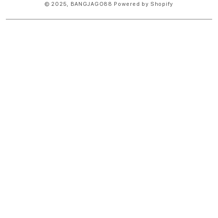
© 2025,
BANGJAGO88
Powered by Shopify