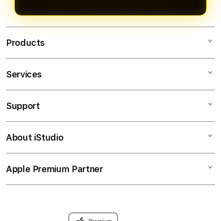
cepat dan aman.
dirancang untuk meningkatkan saldo
awal Anda dan memberi lebih
banyak peluang untuk menang.
Products
Services
BANGJAGO88
Togel Online
Support
AppleCare+
Bandar Togel
Corporate
Togel 4D
About iStudio
My Account
BANGJAGO88
Situs Toto
Collection & Delivery
Elush Service Provider
Toto Togel
Apple Premium Partner
About Us
Returns & Exchanges
Financing Options
Toto Togel 4D
Find an iStudio near you
Contact Us
Trade-in
Bandar Togel Online
Why Shop at iStudio
FAQ
Traveller’s Reservation