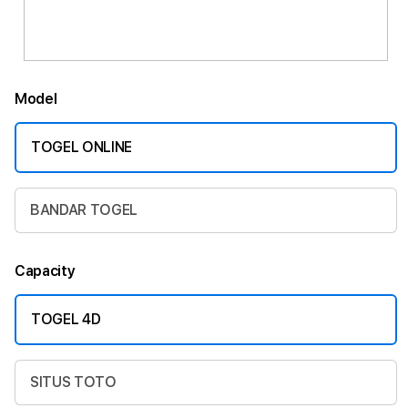
Model
TOGEL ONLINE
BANDAR TOGEL
Capacity
TOGEL 4D
SITUS TOTO