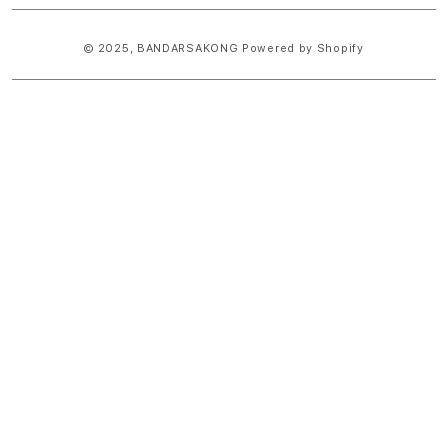
© 2025,
BANDARSAKONG
Powered by Shopify