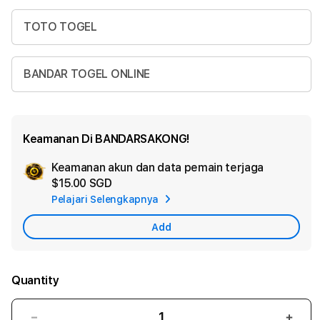
TOTO TOGEL
BANDAR TOGEL ONLINE
Keamanan Di BANDARSAKONG!
Keamanan akun dan data pemain terjaga
Ad
$15.00 SGD
App
Pelajari Selengkapnya
Car
Add
Quantity