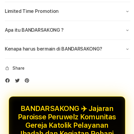
Limited Time Promotion
Apa itu BANDARSAKONG ?
Kenapa harus bermain di BANDARSAKONG?
Share
BANDARSAKONG ✈️ Jajaran
Paroisse Peruwelz Komunitas
Gereja Katolik Pelayanan
Ibadah dan Kegiatan Rohani