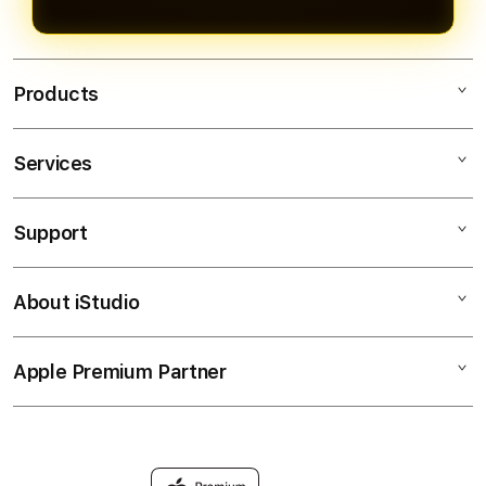
cepat dan aman.
dirancang untuk meningkatkan saldo
awal Anda dan memberi lebih
banyak peluang untuk menang.
Products
Services
BANDAR999
Togel Online
Support
AppleCare+
Bandar Togel
Corporate
Togel 4D
About iStudio
My Account
BANDAR999
Situs Toto
Collection & Delivery
Elush Service Provider
Toto Togel
Apple Premium Partner
About Us
Returns & Exchanges
Financing Options
Toto Togel 4D
Find an iStudio near you
Contact Us
Trade-in
Bandar Togel Online
Why Shop at iStudio
FAQ
Traveller’s Reservation