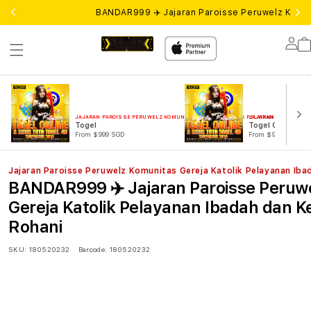
BANDAR999 ✈️ Jajaran Paroisse Peruwelz Komun
Lo
in
JAJARAN PAROISSE PERUWELZ KOMUNITAS GEREJA KATOLIK PELAYANAN IBADAH DA
JAJARAN PAROISSE P
Togel
Togel Online
From $999 SGD
From $999 SGD
Jajaran Paroisse Peruwelz Komunitas Gereja Katolik Pelayanan Iba
BANDAR999 ✈️ Jajaran Paroisse Peruw
Gereja Katolik Pelayanan Ibadah dan K
Rohani
SKU:
180520232
Barcode:
180520232