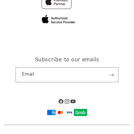
Elush Corporate Website
Privacy Policy
Site Terms of Use
Subscribe to our emails
Email
Facebook
Instagram
YouTube
Payment
methods