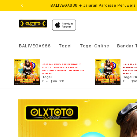
BALIVEGAS88 ✈️ Jajaran Paroisse Peruwelz 
BALIVEGAS88
Togel
Togel Online
Bandar 
JAJARAN PAROISSE PERUWELZ
JAJARAN P
KOMUNITAS GEREJA KATOLIK
KOMUNITAS
PELAYANAN IBADAH DAN KEGIATAN
PELAYANAN
ROHANI
ROHANI
Togel
Togel O
From $999 SGD
From $99
Skip to
product
information