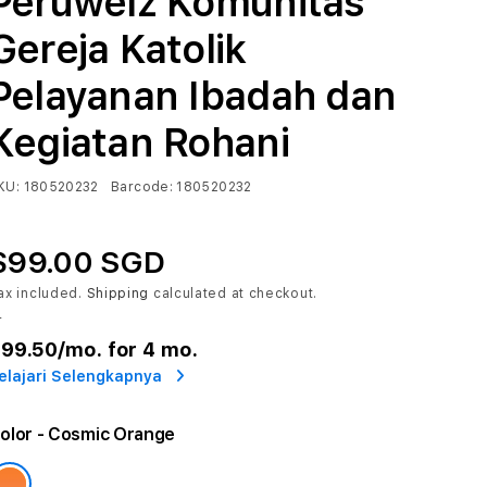
Peruwelz Komunitas
Gereja Katolik
Pelayanan Ibadah dan
Kegiatan Rohani
KU:
180520232
Barcode:
180520232
$99.00 SGD
ax included.
Shipping
calculated at checkout.
r
99.50
/mo. for 4 mo.
elajari Selengkapnya
olor
- Cosmic Orange