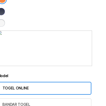
odel
TOGEL ONLINE
BANDAR TOGEL