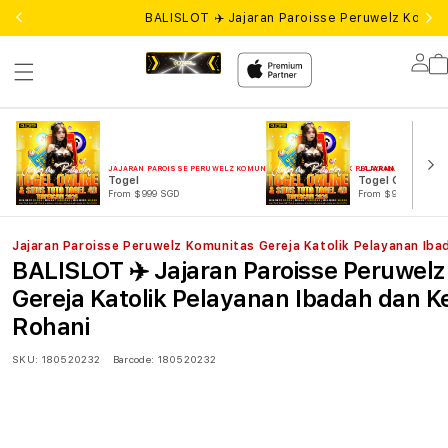
BALISLOT ✈️ Jajaran Paroisse Peruwelz Komuni
Lo
in
JAJARAN PAROISSE PERUWELZ KOMUNITAS GEREJA KATOLIK PELAYANAN IBADAH DA
JAJARAN PAROISSE P
Togel
Togel Online
From $999 SGD
From $999 SGD
Jajaran Paroisse Peruwelz Komunitas Gereja Katolik Pelayanan Iba
BALISLOT ✈️ Jajaran Paroisse Peruwel
Gereja Katolik Pelayanan Ibadah dan K
Rohani
SKU:
180520232
Barcode:
180520232