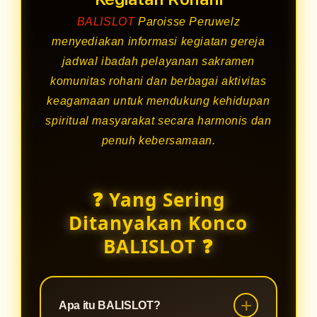
BALISLOT
Paroisse Peruwelz
menyediakan informasi kegiatan gereja
jadwal ibadah pelayanan sakramen
komunitas rohani dan berbagai aktivitas
keagamaan untuk mendukung kehidupan
spiritual masyarakat secara harmonis dan
penuh kebersamaan.
❓ Yang Sering
Ditanyakan Konco
BALISLOT ❓
Apa itu BALISLOT?