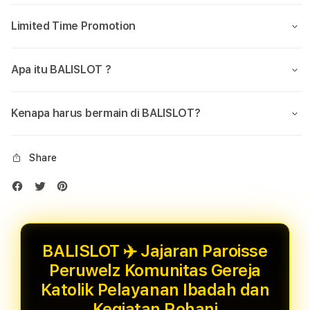
Limited Time Promotion
Apa itu BALISLOT ?
Kenapa harus bermain di BALISLOT?
Share
BALISLOT ✈️ Jajaran Paroisse
Peruwelz Komunitas Gereja
Katolik Pelayanan Ibadah dan
Kegiatan Rohani