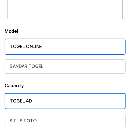
Model
TOGEL ONLINE
BANDAR TOGEL
Capacity
TOGEL 4D
SITUS TOTO