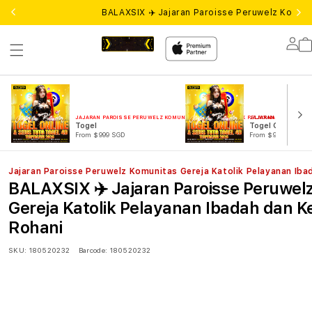
BALAXSIX ✈️ Jajaran Paroisse Peruwelz Komuni
Lo
in
JAJARAN PAROISSE PERUWELZ KOMUNITAS GEREJA KATOLIK PELAYANAN IBADAH DA
JAJARAN PAROISSE P
Togel
Togel Online
From $999 SGD
From $999 SGD
Jajaran Paroisse Peruwelz Komunitas Gereja Katolik Pelayanan Iba
BALAXSIX ✈️ Jajaran Paroisse Peruwel
Gereja Katolik Pelayanan Ibadah dan K
Rohani
SKU:
180520232
Barcode:
180520232