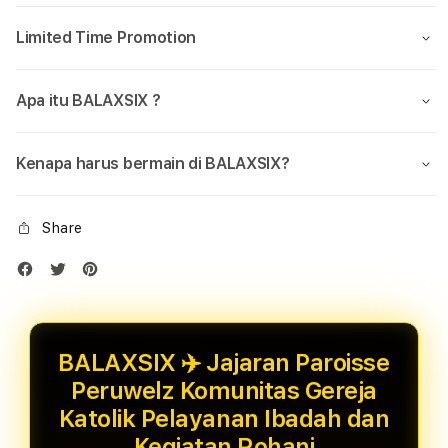
Limited Time Promotion
Apa itu BALAXSIX ?
Kenapa harus bermain di BALAXSIX?
Share
BALAXSIX ✈️ Jajaran Paroisse
Peruwelz Komunitas Gereja
Katolik Pelayanan Ibadah dan
Kegiatan Rohani