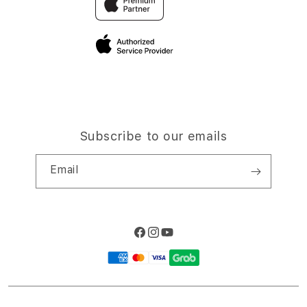
Elush Corporate Website
Privacy Policy
Site Terms of Use
Subscribe to our emails
Email
Facebook
Instagram
YouTube
Payment
methods