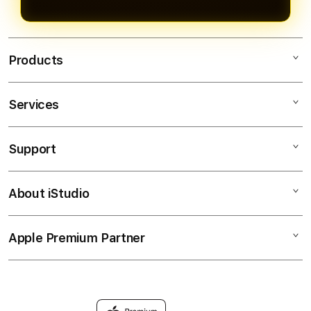
cepat dan aman.
dirancang untuk meningkatkan saldo
awal Anda dan memberi lebih
banyak peluang untuk menang.
Products
Services
BALAXSIX
Togel Online
Support
AppleCare+
Bandar Togel
Corporate
Togel 4D
About iStudio
My Account
BALAXSIX
Situs Toto
Collection & Delivery
Elush Service Provider
Toto Togel
Apple Premium Partner
About Us
Returns & Exchanges
Financing Options
Toto Togel 4D
Find an iStudio near you
Contact Us
Trade-in
Bandar Togel Online
Why Shop at iStudio
FAQ
Traveller’s Reservation