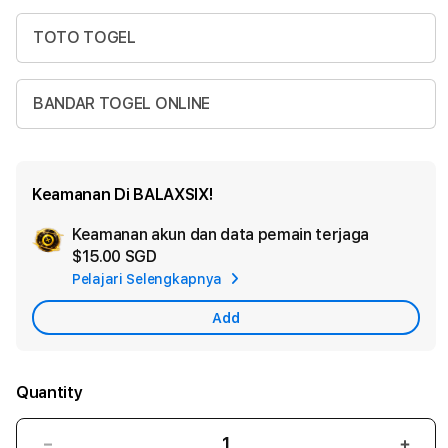
TOTO TOGEL
BANDAR TOGEL ONLINE
Keamanan Di BALAXSIX!
Keamanan akun dan data pemain terjaga
Ad
$15.00 SGD
App
Pelajari Selengkapnya
Car
Add
Quantity