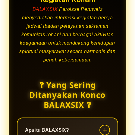
BALAXSIX
Paroisse Peruwelz
menyediakan informasi kegiatan gereja
jadwal ibadah pelayanan sakramen
komunitas rohani dan berbagai aktivitas
keagamaan untuk mendukung kehidupan
spiritual masyarakat secara harmonis dan
penuh kebersamaan.
❓ Yang Sering
Ditanyakan Konco
BALAXSIX ❓
Apa itu BALAXSIX?