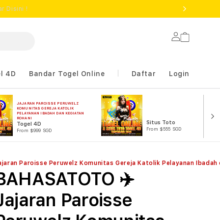
r Disini !
Log
Cart
in
l 4D
Bandar Togel Online
Daftar
Login
JAJARAN PAROISSE PERUWELZ
KOMUNITAS GEREJA KATOLIK
PELAYANAN IBADAH DAN KEGIATAN
ROHANI
Situs Toto
Togel 4D
From $555 SGD
From $999 SGD
ajaran Paroisse Peruwelz Komunitas Gereja Katolik Pelayanan Ibadah
BAHASATOTO ✈️
Jajaran Paroisse