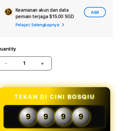
Keamanan akun dan data
Add
Add
pemain terjaga
$15.00 SGD
Apple
Pelajari Selengkapnya
Care
uantity
Decrease
Increase
quantity
quantity
for
for
BAHASATOTO
BAHASATOTO
✈️
✈️
TEKAN DI CINI BOSQIU
Jajaran
Jajaran
Paroisse
Paroisse
Peruwelz
Peruwelz
9
9
9
9
Komunitas
Komunitas
Gereja
Gereja
Katolik
Katolik