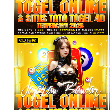
Open
media
2
in
modal