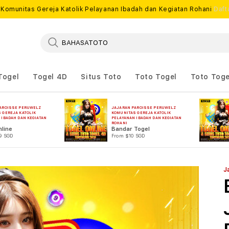
Komunitas Gereja Katolik Pelayanan Ibadah dan Kegiatan Rohani
Dafta
Togel
Togel 4D
Situs Toto
Toto Togel
Toto Toge
AROISSE PERUWELZ
JAJARAN PAROISSE PERUWELZ
 GEREJA KATOLIK
KOMUNITAS GEREJA KATOLIK
 IBADAH DAN KEGIATAN
PELAYANAN IBADAH DAN KEGIATAN
ROHANI
nline
Bandar Togel
9 SGD
From $10 SGD
J