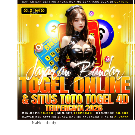
Open
media
6
in
modal
Open
of
NaN
/
-Infinity
media
8