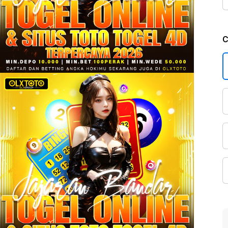
C
Open
media
3
in
modal