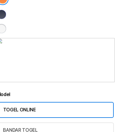
odel
TOGEL ONLINE
BANDAR TOGEL