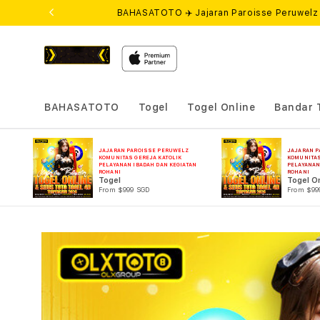
BAHASATOTO ✈️ Jajaran Paroisse Peruwelz 
BAHASATOTO
Togel
Togel Online
Bandar 
JAJARAN PAROISSE PERUWELZ
JAJARAN P
KOMUNITAS GEREJA KATOLIK
KOMUNITAS
PELAYANAN IBADAH DAN KEGIATAN
PELAYANAN
ROHANI
ROHANI
Togel
Togel O
From $999 SGD
From $99
Skip to
product
information