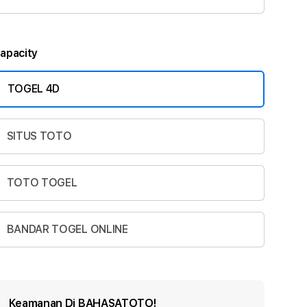
apacity
TOGEL 4D
SITUS TOTO
TOTO TOGEL
BANDAR TOGEL ONLINE
Keamanan Di BAHASATOTO!