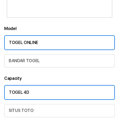
Model
TOGEL ONLINE
BANDAR TOGEL
Capacity
TOGEL 4D
SITUS TOTO