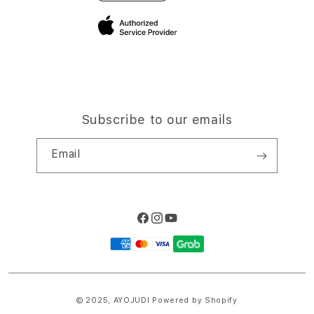
Site Terms of Use
Subscribe to our emails
Email
Facebook
Instagram
YouTube
Payment
methods
© 2025,
AYOJUDI
Powered by Shopify