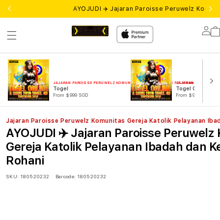
AYOJUDI ✈️ Jajaran Paroisse Peruwelz Komuni
Lo
in
JAJARAN PAROISSE PERUWELZ KOMUNITAS GEREJA KATOLIK PELAYANAN IBADAH DA
JAJARAN PAROISSE P
Togel
Togel Online
From $999 SGD
From $999 SGD
Jajaran Paroisse Peruwelz Komunitas Gereja Katolik Pelayanan Iba
AYOJUDI ✈️ Jajaran Paroisse Peruwelz
Gereja Katolik Pelayanan Ibadah dan K
Rohani
SKU:
180520232
Barcode:
180520232