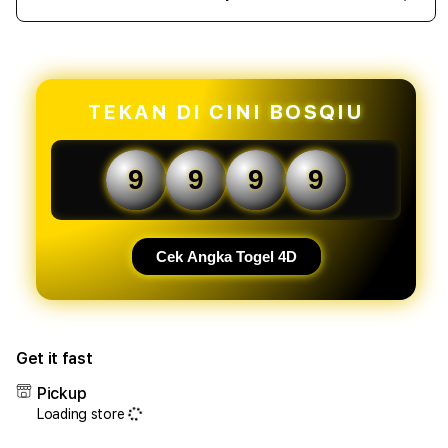
Decrease
Incr
quantity
quant
for
for
AYOJUDI
AYO
✈️
✈️
TEKAN DI CINI BOSQIU
Jajaran
Jajar
Paroisse
Paro
Peruwelz
Peru
9
9
9
9
Komunitas
Komu
Gereja
Gere
Katolik
Katol
Pelayanan
Pela
Cek Angka Togel 4D
Ibadah
Ibad
dan
dan
Kegiatan
Kegi
Rohani
Roha
Get it fast
Pickup
Loading store