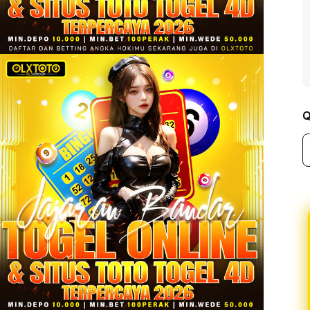
Open
media
5
in
modal
Q