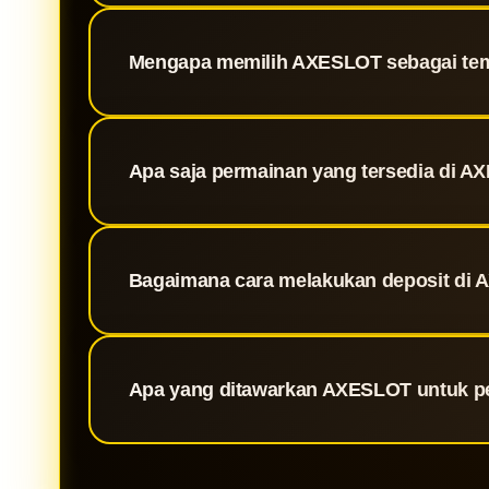
AXESLOT adalah jajaran situs togel o
kenyamanan terbaik. Kami menyediakan be
Mengapa memilih AXESLOT sebagai tem
AXESLOT dikenal karena keakuratannya 
pelayanan prima, menjadikan setiap pen
Apa saja permainan yang tersedia di 
AXESLOT menawarkan berbagai permainan 
variasi dan meningkatkan peluang menang
Bagaimana cara melakukan deposit di
Melakukan deposit di AXESLOT sangat mud
dan ikuti instruksi untuk menyelesaikan t
Apa yang ditawarkan AXESLOT untuk p
AXESLOT menawarkan bonus dan promosi m
Anda dan memberi lebih banyak peluang u