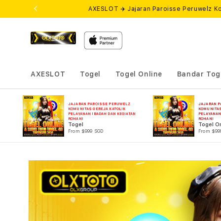
AXESLOT ✈️ Jajaran Paroisse Peruwelz Ko
AXESLOT
Togel
Togel Online
Bandar Tog
JAJARAN PAROISSE PERUWELZ
JAJARAN P
KOMUNITAS GEREJA KATOLIK
KOMUNITAS
PELAYANAN IBADAH DAN KEGIATAN
PELAYANAN
ROHANI
ROHANI
Togel
Togel O
From $999 SGD
From $99
Skip to
product
information