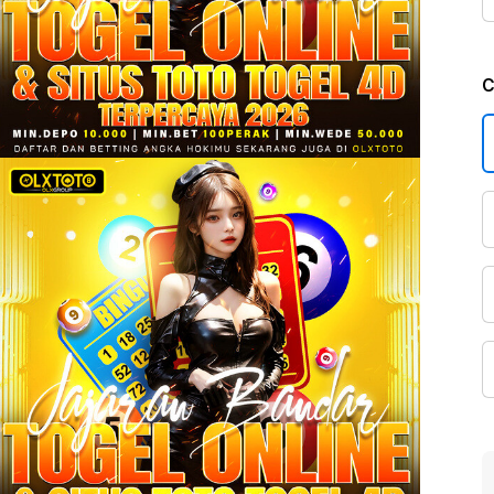
C
Open
media
3
in
modal