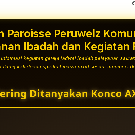
in
modal
 Paroisse Peruwelz Komun
anan Ibadah dan Kegiatan 
nformasi kegiatan gereja jadwal ibadah pelayanan sakram
kung kehidupan spiritual masyarakat secara harmonis 
Sering Ditanyakan Konco A