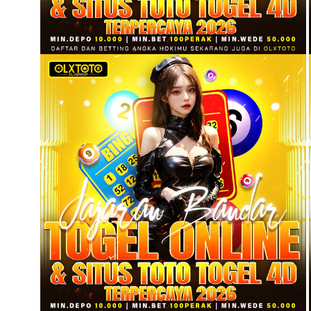
Open
media
4
in
modal