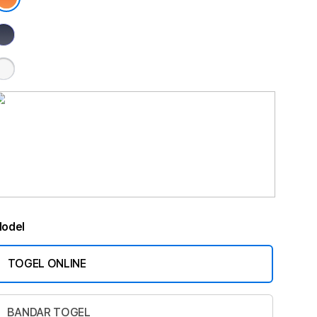
odel
TOGEL ONLINE
BANDAR TOGEL