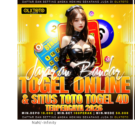
Open
media
6
in
modal
Open
of
NaN
/
-Infinity
media
8