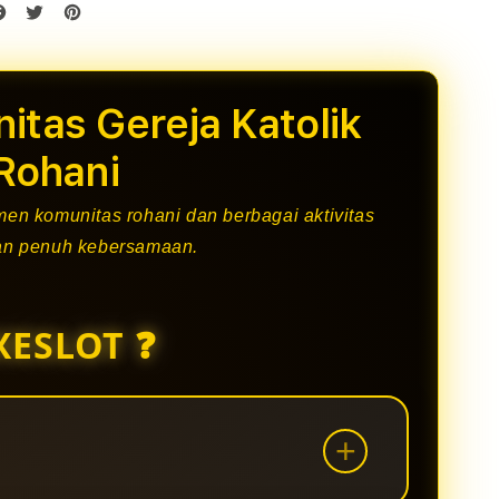
itas Gereja Katolik
Rohani
en komunitas rohani dan berbagai aktivitas
dan penuh kebersamaan.
XESLOT ❓