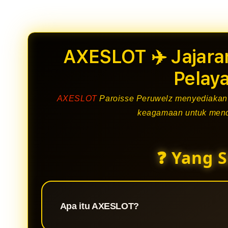
in
modal
AXESLOT ✈️ Jajaran
Pelay
AXESLOT
Paroisse Peruwelz menyediakan i
keagamaan untuk mendu
❓ Yang 
Apa itu AXESLOT?