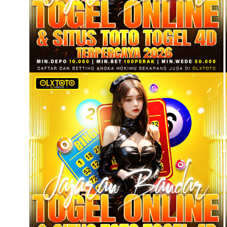
Open
media
2
in
modal