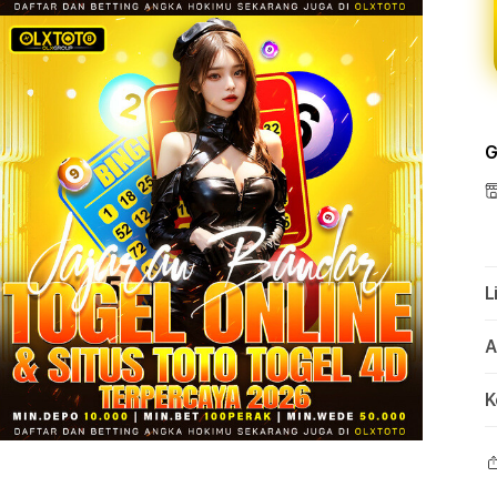
Open
media
7
in
modal
G
L
A
K
Open
media
9