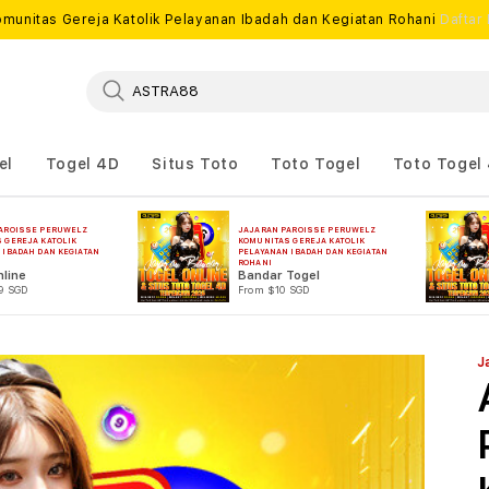
munitas Gereja Katolik Pelayanan Ibadah dan Kegiatan Rohani
Daftar 
el
Togel 4D
Situs Toto
Toto Togel
Toto Togel
AROISSE PERUWELZ
JAJARAN PAROISSE PERUWELZ
 GEREJA KATOLIK
KOMUNITAS GEREJA KATOLIK
 IBADAH DAN KEGIATAN
PELAYANAN IBADAH DAN KEGIATAN
ROHANI
nline
Bandar Togel
9 SGD
From $10 SGD
J