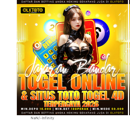
Open
media
6
in
modal
Open
of
NaN
/
-Infinity
media
8