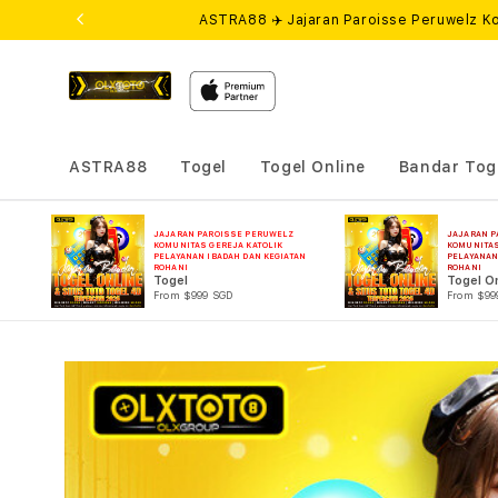
ASTRA88 ✈️ Jajaran Paroisse Peruwelz Ko
ASTRA88
Togel
Togel Online
Bandar Tog
JAJARAN PAROISSE PERUWELZ
JAJARAN P
KOMUNITAS GEREJA KATOLIK
KOMUNITAS
PELAYANAN IBADAH DAN KEGIATAN
PELAYANAN
ROHANI
ROHANI
Togel
Togel O
From $999 SGD
From $99
Skip to
product
information