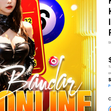
S
T
o
$
P
C