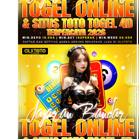
Open
media
2
in
modal