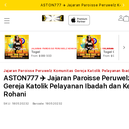
ASTON777 ✈️ Jajaran Paroisse Peruwelz Komuni
Lo
in
JAJARAN PAROISSE PERUWELZ KOMUNITAS GEREJA KATOLIK PELAYANAN IBADAH DA
JAJARAN PAROISSE P
Togel
Togel Online
From $999 SGD
From $999 SGD
Jajaran Paroisse Peruwelz Komunitas Gereja Katolik Pelayanan Iba
ASTON777 ✈️ Jajaran Paroisse Peruwel
Gereja Katolik Pelayanan Ibadah dan K
Rohani
SKU:
180520232
Barcode:
180520232