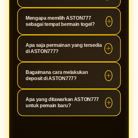
ASTON777 adalah jajaran situs
Mengapa memilih ASTON777
togel online yang terpercaya,
sebagai tempat bermain togel?
menawarkan pengalaman bermain
Toto Togel 4D dengan keamanan
ASTON777 dikenal karena
Apa saja permainan yang tersedia
dan kenyamanan terbaik. Kami
keakuratannya dalam hasil
di ASTON777?
menyediakan beragam pasaran dan
pengundian dan sistem keamanan
layanan berkualitas bagi seluruh
yang tinggi. Kami berkomitmen
ASTON777 menawarkan berbagai
pemain.
Bagaimana cara melakukan
untuk memberikan pelayanan prima,
permainan togel, termasuk Toto 4D,
deposit di ASTON777?
menjadikan setiap pengalaman
3D, dan 2D. Anda dapat memilih dari
bermain Anda menyenangkan dan
berbagai pasaran untuk menambah
Melakukan deposit di ASTON777
aman.
Apa yang ditawarkan ASTON777
variasi dan meningkatkan peluang
sangat mudah! Cukup login ke akun
untuk pemain baru?
menang.
Anda, pilih metode pembayaran
yang tersedia, masukkan jumlah
ASTON777 menawarkan bonus dan
deposit, dan ikuti instruksi untuk
promosi menarik untuk pemain baru.
menyelesaikan transaksi dengan
Bonus selamat datang kami