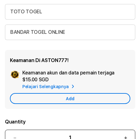
TOTO TOGEL
BANDAR TOGEL ONLINE
Keamanan Di ASTON777!
Keamanan akun dan data pemain terjaga
Ad
$15.00 SGD
App
Pelajari Selengkapnya
Car
Add
Quantity