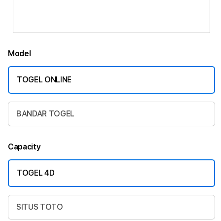
Model
TOGEL ONLINE
BANDAR TOGEL
Capacity
TOGEL 4D
SITUS TOTO