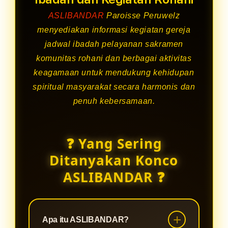
ASLIBANDAR
Paroisse Peruwelz
menyediakan informasi kegiatan gereja
jadwal ibadah pelayanan sakramen
komunitas rohani dan berbagai aktivitas
keagamaan untuk mendukung kehidupan
spiritual masyarakat secara harmonis dan
penuh kebersamaan.
❓ Yang Sering
Ditanyakan Konco
ASLIBANDAR ❓
Apa itu ASLIBANDAR?