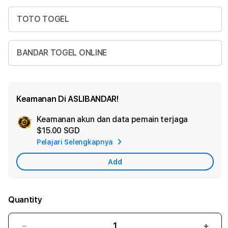
TOTO TOGEL
BANDAR TOGEL ONLINE
Keamanan Di ASLIBANDAR!
Keamanan akun dan data pemain terjaga
Ad
$15.00 SGD
App
Pelajari Selengkapnya
Car
Add
Quantity