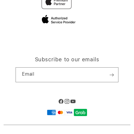
Elush Corporate Website
Privacy Policy
Site Terms of Use
Subscribe to our emails
Email
Facebook
Instagram
YouTube
Payment
methods