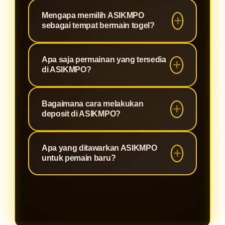
ASIKMPO adalah jajaran situs togel
Mengapa memilih ASIKMPO
online yang terpercaya,
sebagai tempat bermain togel?
menawarkan pengalaman bermain
Toto Togel 4D dengan keamanan
ASIKMPO dikenal karena
Apa saja permainan yang tersedia
dan kenyamanan terbaik. Kami
keakuratannya dalam hasil
di ASIKMPO?
menyediakan beragam pasaran dan
pengundian dan sistem keamanan
layanan berkualitas bagi seluruh
yang tinggi. Kami berkomitmen
ASIKMPO menawarkan berbagai
pemain.
Bagaimana cara melakukan
untuk memberikan pelayanan prima,
permainan togel, termasuk Toto 4D,
deposit di ASIKMPO?
menjadikan setiap pengalaman
3D, dan 2D. Anda dapat memilih dari
bermain Anda menyenangkan dan
berbagai pasaran untuk menambah
Melakukan deposit di ASIKMPO
aman.
Apa yang ditawarkan ASIKMPO
variasi dan meningkatkan peluang
sangat mudah! Cukup login ke akun
untuk pemain baru?
menang.
Anda, pilih metode pembayaran
yang tersedia, masukkan jumlah
ASIKMPO menawarkan bonus dan
deposit, dan ikuti instruksi untuk
promosi menarik untuk pemain baru.
menyelesaikan transaksi dengan
Bonus selamat datang kami
cepat dan aman.
dirancang untuk meningkatkan saldo