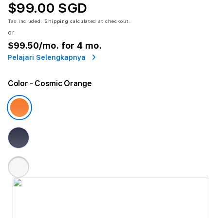
$99.00 SGD
Tax included.
Shipping
calculated at checkout.
or
$99.50
/mo. for 4 mo.
Pelajari Selengkapnya
Color
- Cosmic Orange