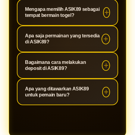
ASIK89 adalah jajaran situs togel
Mengapa memilih ASIK89 sebagai
online yang terpercaya,
tempat bermain togel?
menawarkan pengalaman bermain
Toto Togel 4D dengan keamanan
ASIK89 dikenal karena
Apa saja permainan yang tersedia
dan kenyamanan terbaik. Kami
keakuratannya dalam hasil
di ASIK89?
menyediakan beragam pasaran dan
pengundian dan sistem keamanan
layanan berkualitas bagi seluruh
yang tinggi. Kami berkomitmen
ASIK89 menawarkan berbagai
pemain.
Bagaimana cara melakukan
untuk memberikan pelayanan prima,
permainan togel, termasuk Toto 4D,
deposit di ASIK89?
menjadikan setiap pengalaman
3D, dan 2D. Anda dapat memilih dari
bermain Anda menyenangkan dan
berbagai pasaran untuk menambah
Melakukan deposit di ASIK89 sangat
aman.
Apa yang ditawarkan ASIK89
variasi dan meningkatkan peluang
mudah! Cukup login ke akun Anda,
untuk pemain baru?
menang.
pilih metode pembayaran yang
tersedia, masukkan jumlah deposit,
ASIK89 menawarkan bonus dan
dan ikuti instruksi untuk
promosi menarik untuk pemain baru.
menyelesaikan transaksi dengan
Bonus selamat datang kami
cepat dan aman.
dirancang untuk meningkatkan saldo