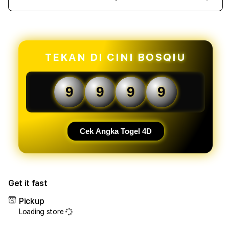
Decrease
Incr
quantity
quant
for
for
ASIK89
ASIK
✈️
✈️
TEKAN DI CINI BOSQIU
Jajaran
Jajar
Paroisse
Paro
Peruwelz
Peru
9
9
9
9
Komunitas
Komu
Gereja
Gere
Katolik
Katol
Pelayanan
Pela
Cek Angka Togel 4D
Ibadah
Ibad
dan
dan
Kegiatan
Kegi
Rohani
Roha
Get it fast
Pickup
Loading store