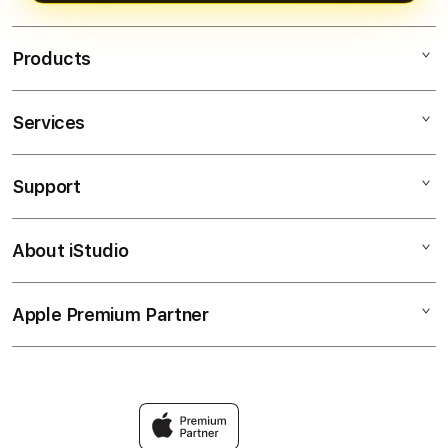
awal Anda dan memberi lebih
banyak peluang untuk menang.
Products
Services
ASIK89
Togel Online
Support
AppleCare+
Bandar Togel
Corporate
Togel 4D
About iStudio
My Account
ASIK89
Situs Toto
Collection & Delivery
Elush Service Provider
Toto Togel
Apple Premium Partner
About Us
Returns & Exchanges
Financing Options
Toto Togel 4D
Find an iStudio near you
Contact Us
Trade-in
Bandar Togel Online
Why Shop at iStudio
FAQ
Traveller’s Reservation
Elush Corporate Website
Privacy Policy